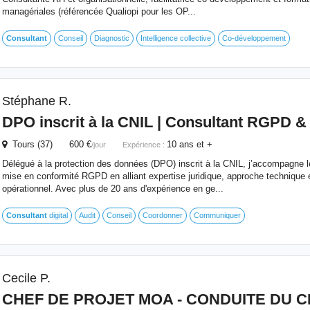
managériales (référencée Qualiopi pour les OP...
Consultant
Conseil
Diagnostic
Intelligence collective
Co-développement
Stéphane R.
DPO inscrit à la CNIL |
Consultant
RGPD & C
Tours (37) 600 €
10 ans et +
/jour
Expérience :
Délégué à la protection des données (DPO) inscrit à la CNIL, j’accompagne l
mise en conformité RGPD en alliant expertise juridique, approche technique
opérationnel. Avec plus de 20 ans d'expérience en ge...
Consultant
digital
Audit
Conseil
Coordonner
Communiquer
Cecile P.
CHEF DE PROJET MOA - CONDUITE DU