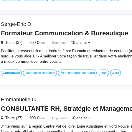
Serge-Eric D.
Formateur Communication & Bureautique
Tours (37) 500 €
10 ans et +
/jour
Expérience :
Facilitateur essentiellement intéressé par l'humain et rédacteur de contenu (
nord, je vous aide à : - Améliorer votre façon de travailler dans votre environ
à mieux communiquer entre vous ...
Consultant
Conception rédaction
Prise de parole en public
excel
word
Emmanuelle G.
CONSULTANTE RH, Stratégie et Managemen
Tours (37) 900 €
10 ans et +
/jour
Expérience :
J'interviens sur la région Centre Val de loire, Loire Atlantique et Nord Nouvell
Consultante RH et organisationnelle, facilitatrice co-développement et formatr