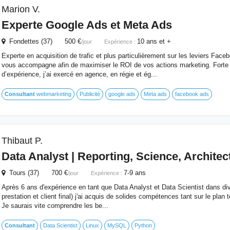
Marion V.
Experte Google Ads et Meta Ads
Fondettes (37) 500 €
10 ans et +
/jour
Expérience :
Experte en acquisition de trafic et plus particulièrement sur les leviers Fac
vous accompagne afin de maximiser le ROI de vos actions marketing. Forte 
d’expérience, j’ai exercé en agence, en régie et ég...
Consultant
webmarketing
Publicité
google ads
Meta ads
facebook ads
Thibaut P.
Data Analyst | Reporting, Science, Architec
Tours (37) 700 €
7-9 ans
/jour
Expérience :
Après 6 ans d'expérience en tant que Data Analyst et Data Scientist dans div
prestation et client final) j'ai acquis de solides compétences tant sur le plan
Je saurais vite comprendre les be...
Consultant
Data Scientist
Linux
MySQL
Python