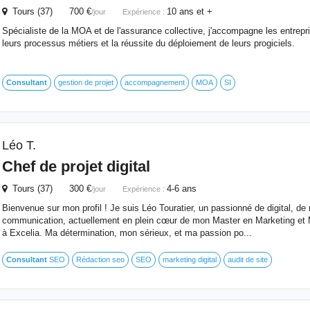
Tours (37) 700 €
10 ans et +
/jour
Expérience :
Spécialiste de la MOA et de l'assurance collective, j'accompagne les entrepri
leurs processus métiers et la réussite du déploiement de leurs progiciels.
Consultant
gestion de projet
accompagnement
MOA
SI
Léo T.
Chef de projet digital
Tours (37) 300 €
4-6 ans
/jour
Expérience :
Bienvenue sur mon profil ! Je suis Léo Touratier, un passionné de digital, de
communication, actuellement en plein cœur de mon Master en Marketing et 
à Excelia. Ma détermination, mon sérieux, et ma passion po...
Consultant
SEO
Rédaction seo
SEO
marketing digital
audit de site