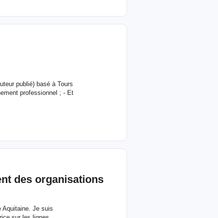
auteur publié) basé à Tours
nement professionnel ; - Et
t des organisations
e Aquitaine. Je suis
ice sur les lignes