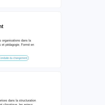
nt
s organisations dans la
ets et pédagogie. Formé en
onduite du changement
ises dans la structuration
t climatique, les enjeux