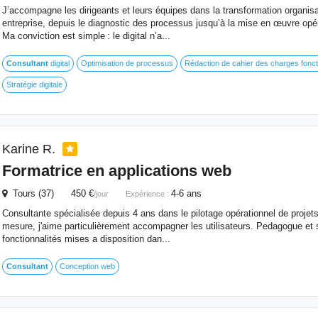
J’accompagne les dirigeants et leurs équipes dans la transformation organisati
entreprise, depuis le diagnostic des processus jusqu’à la mise en œuvre opér
Ma conviction est simple : le digital n’a...
Consultant
digital
Optimisation de processus
Rédaction de cahier des charges fonct
Stratégie digitale
Karine R.
Formatrice en applications web
Tours (37) 450 €
4-6 ans
/jour
Expérience :
Consultante spécialisée depuis 4 ans dans le pilotage opérationnel de projets
mesure, j'aime particulièrement accompagner les utilisateurs. Pedagogue et 
fonctionnalités mises a disposition dan...
Consultant
Conception web