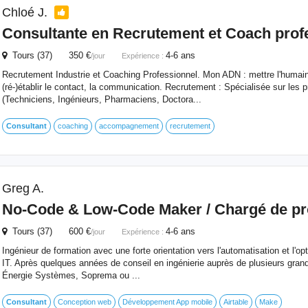
Chloé J.
Consultante en Recrutement et Coach prof
Tours (37) 350 €
4-6 ans
/jour
Expérience :
Recrutement Industrie et Coaching Professionnel. Mon ADN : mettre l'humain
(ré-)établir le contact, la communication. Recrutement : Spécialisée sur les p
(Techniciens, Ingénieurs, Pharmaciens, Doctora...
Consultant
coaching
accompagnement
recrutement
Greg A.
No-Code & Low-Code Maker / Chargé de pro
Tours (37) 600 €
4-6 ans
/jour
Expérience :
Ingénieur de formation avec une forte orientation vers l'automatisation et l'o
IT. Après quelques années de conseil en ingénierie auprès de plusieurs gran
Énergie Systèmes, Soprema ou ...
Consultant
Conception web
Développement App mobile
Airtable
Make