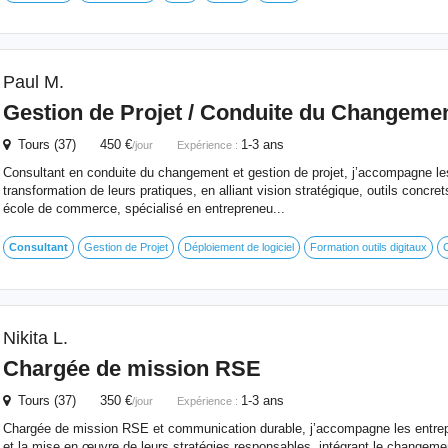
Paul M.
Gestion de Projet / Conduite du Changeme
Tours (37) 450 €
1-3 ans
/jour
Expérience :
Consultant en conduite du changement et gestion de projet, j’accompagne le
transformation de leurs pratiques, en alliant vision stratégique, outils concr
école de commerce, spécialisé en entrepreneu...
Consultant
Gestion de Projet
Déploiement de logiciel
Formation outils digitaux
C
Nikita L.
Chargée de mission RSE
Tours (37) 350 €
1-3 ans
/jour
Expérience :
Chargée de mission RSE et communication durable, j’accompagne les entrepr
et la mise en œuvre de leurs stratégies responsables, intégrant le changemen