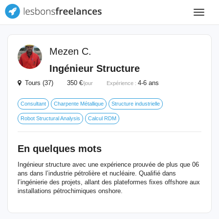
Toggle
navigat
Mezen C.
Ingénieur Structure
Tours (37) 350 €
4-6 ans
/jour
Expérience :
Consultant
Charpente Métallique
Structure industrielle
Robot Structural Analysis
Calcul RDM
En quelques mots
Ingénieur structure avec une expérience prouvée de plus que 06
ans dans l’industrie pétrolière et nucléaire. Qualifié dans
l’ingénierie des projets, allant des plateformes fixes offshore aux
installations pétrochimiques onshore.