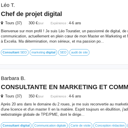
Léo T.
Chef de projet
digital
Tours (37) 300 €
4-6 ans
/jour
Expérience :
Bienvenue sur mon profil ! Je suis Léo Touratier, un passionné de digital, de
communication, actuellement en plein cœur de mon Master en Marketing et 
à Excelia. Ma détermination, mon sérieux, et ma passion po...
Consultant
SEO
marketing
digital
SEO
audit de site
Barbara B.
CONSULTANTE EN MARKETING ET COMMU
Tours (37) 350 €
4-6 ans
/jour
Expérience :
Après 20 ans dans le domaine du 2 roues, je me suis reconvertie au marketing 
d'une licence et d'un master II en la matière. Esprit toujours en ébullition, j'a
webstratégie globale de TPE/PME, dont le dirige...
Consultant
digital
Communication digitale
Carte de visite
Conception rédaction