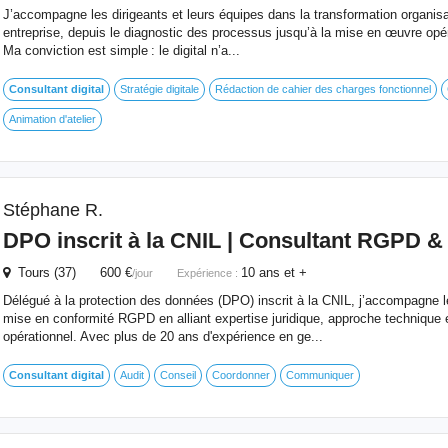
J’accompagne les dirigeants et leurs équipes dans la transformation organisati
entreprise, depuis le diagnostic des processus jusqu’à la mise en œuvre opér
Ma conviction est simple : le digital n’a...
Consultant
digital
Stratégie digitale
Rédaction de cahier des charges fonctionnel
Animation d'atelier
Stéphane R.
DPO inscrit à la CNIL |
Consultant
RGPD & C
Tours (37) 600 €
10 ans et +
/jour
Expérience :
Délégué à la protection des données (DPO) inscrit à la CNIL, j’accompagne l
mise en conformité RGPD en alliant expertise juridique, approche technique
opérationnel. Avec plus de 20 ans d'expérience en ge...
Consultant
digital
Audit
Conseil
Coordonner
Communiquer