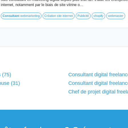
internet, notamment par le biais de site vitrine o...
Consultant
webmarketing
Création site internet
Publicité
shopify
webmaster
s (75)
Consultant digital freelan
ouse (31)
Consultant digital freelanc
Chef de projet digital free