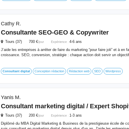
Cathy R.
Consultante SEO-GEO & Copywriter
Tours (37) 700 €
4-6 ans
/jour
Expérience :
J’aide les entreprises à arrêter de faire du marketing “pour faire joli” et à en fa
croissance. SEO, conversion, stratégie : chaque action doit servir un objectif 
Consultant
digital
Conception rédaction
Rédaction web
SEO
Wordpress
Yanis M.
Consultant
marketing
digital
/ Expert Shop
Tours (37) 200 €
1-3 ans
/jour
Expérience :
Diplômé du MBA Digital Marketing & Business de la prestigieuse école de 
suis consultant en marketing digital depuis plus d'un an. J'aide les entrepris