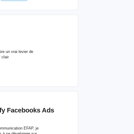
ire un vrai levier de
clair.
ify Facebooks Ads
communication EFAP, je
es à se développer sur