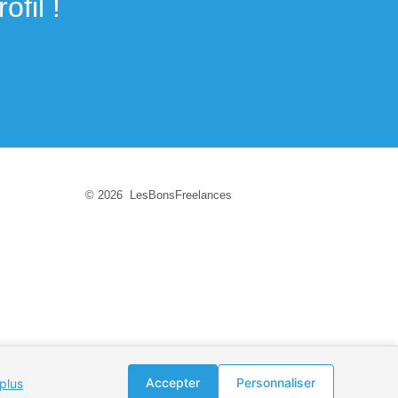
fil !
© 2026 LesBonsFreelances
Accepter
Personnaliser
 plus