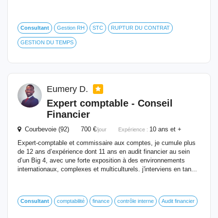
Consultant
Gestion RH
STC
RUPTUR DU CONTRAT
GESTION DU TEMPS
Eumery D.
Expert comptable - Conseil
Financier
Courbevoie (92) 700 €
10 ans et +
/jour
Expérience :
Expert-comptable et commissaire aux comptes, je cumule plus
de 12 ans d’expérience dont 11 ans en audit financier au sein
d’un Big 4, avec une forte exposition à des environnements
internationaux, complexes et multiculturels. j'interviens en tan...
Consultant
comptabilité
finance
contrôle interne
Audit financier