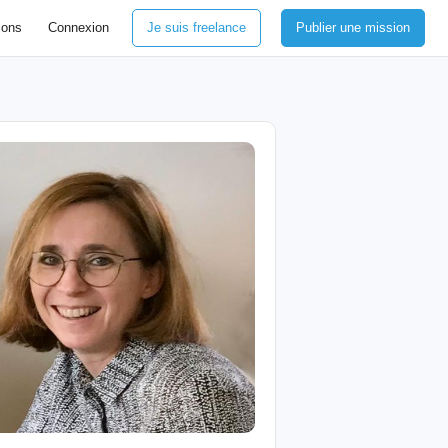
ions
Connexion
Je suis freelance
Publier une mission