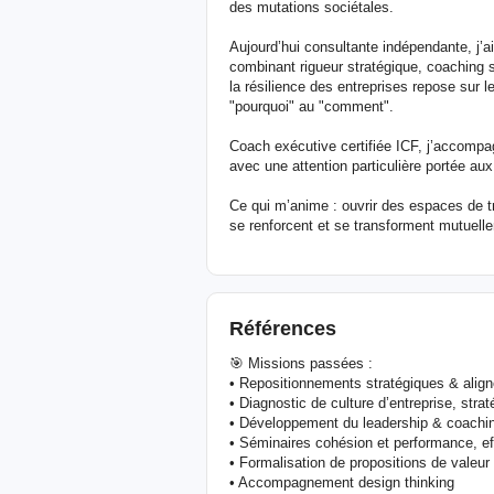
des mutations sociétales.
Aujourd’hui consultante indépendante, j’aid
combinant rigueur stratégique, coaching s
la résilience des entreprises repose sur le
"pourquoi" au "comment".
Coach exécutive certifiée ICF, j’accompag
avec une attention particulière portée aux
Ce qui m’anime : ouvrir des espaces de tr
se renforcent et se transforment mutuell
Références
🎯 Missions passées :
• Repositionnements stratégiques & alig
• Diagnostic de culture d’entreprise, stra
• Développement du leadership & coaching
• Séminaires cohésion et performance, eff
• Formalisation de propositions de valeur
• Accompagnement design thinking