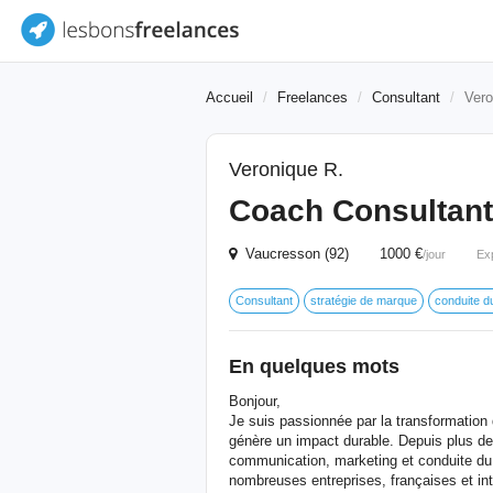
Accueil
Freelances
Consultant
Vero
Veronique R.
Coach Consultant
Vaucresson (92) 1000 €
/jour
Ex
Consultant
stratégie de marque
conduite 
En quelques mots
Bonjour,
Je suis passionnée par la transformation d
génère un impact durable. Depuis plus de 
communication, marketing et conduite d
nombreuses entreprises, françaises et int