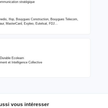
ommunication stratégique
edis, Ifop, Bouygues Construction, Bouygues Telecom,
 Saur, MasterCard, Expleo, Eutelsat, FDJ…
 Durable Ecolearn
ent et Intelligence Collective
ussi vous intéresser