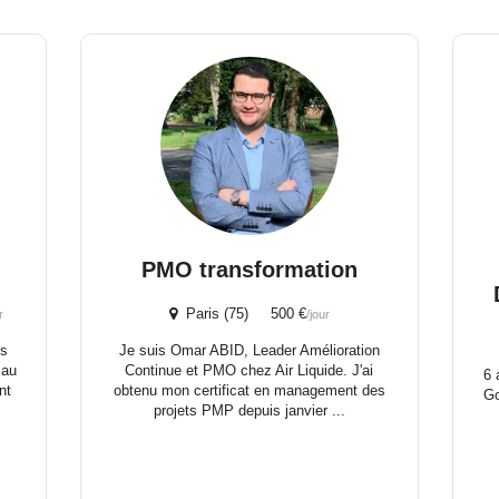
PMO transformation
Paris (75) 500 €
r
/jour
es
Je suis Omar ABID, Leader Amélioration
 au
Continue et PMO chez Air Liquide. J'ai
6 
nt
obtenu mon certificat en management des
Go
projets PMP depuis janvier ...