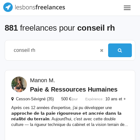
Toggle
navigat
881
freelances pour
conseil rh
Manon M.
Paie & Ressources Humaines
Cesson-Sévigné (35) 500 €
10 ans et +
/jour
Expérience :
Après ces 12 années d'expertise, j'ai pu développer une
𝗮𝗽𝗽𝗿𝗼𝗰𝗵𝗲 𝗱𝗲 𝗹𝗮 𝗽𝗮𝗶𝗲 𝗿𝗶𝗴𝗼𝘂𝗿𝗲𝘂𝘀𝗲 𝗲𝘁 𝗮𝗻𝗰𝗿𝗲́𝗲 𝗱𝗮𝗻𝘀 𝗹𝗮
𝗿𝗲́𝗮𝗹𝗶𝘁𝗲́ 𝗱𝘂 𝘁𝗲𝗿𝗿𝗮𝗶𝗻. Aujourd'hui, c'est avec cette double
culture — la rigueur technique du cabinet et la vision terrain de...