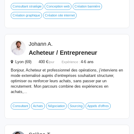
Consultant stratégie
Conception web
Création bannière
Création graphique
Création site internet
Johann A.
Acheteur / Entrepreneur
Lyon (69) 400 €
4-6 ans
/jour
Expérience :
Bonjour, Acheteur et professionnel des opérations, j’interviens en
mode externalisé auprès d’entreprises souhaitant structurer,
optimiser ou renforcer leurs achats, sans passer par un
recrutement. Mon parcours combine des expériences en
achats,...
Consultant
Achats
Négociation
Sourcing
Appels d'offres