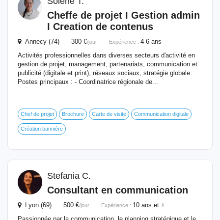
Solène T.
Cheffe de projet I Gestion admin
I Creation de contenus
Annecy (74) 300 €
4-6 ans
/jour
Expérience :
Activités professionnelles dans diverses secteurs d'activité en
gestion de projet, management, partenariats, communication et
publicité (digitale et print), réseaux sociaux, stratégie globale.
Postes principaux : - Coordinatrice régionale de...
Chef de projet
Brochure
Carte de visite
Communication digitale
Création bannière
Stefania C.
Consultant en communication
Lyon (69) 500 €
10 ans et +
/jour
Expérience :
Passionnée par la communication, le planning stratégique et le