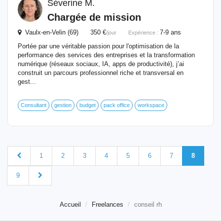
Séverine M.
Chargée de mission
Vaulx-en-Velin (69) 350 €
7-9 ans
/jour
Expérience :
Portée par une véritable passion pour l'optimisation de la
performance des services des entreprises et la transformation
numérique (réseaux sociaux, IA, apps de productivité), j’ai
construit un parcours professionnel riche et transversal en
gest...
Consultant
gestion
budget
pack office
workspace
1
2
3
4
5
6
7
8
9
Accueil
Freelances
conseil rh