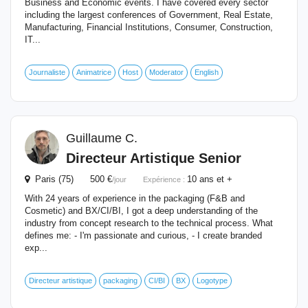
Business and Economic events. I have covered every sector
including the largest conferences of Government, Real Estate,
Manufacturing, Financial Institutions, Consumer, Construction,
IT...
Journaliste
Animatrice
Host
Moderator
English
Guillaume C.
Directeur Artistique Senior
Paris (75) 500 €
10 ans et +
/jour
Expérience :
With 24 years of experience in the packaging (F&B and
Cosmetic) and BX/CI/BI, I got a deep understanding of the
industry from concept research to the technical process. What
defines me: - I'm passionate and curious, - I create branded
exp...
Directeur artistique
packaging
CI/BI
BX
Logotype