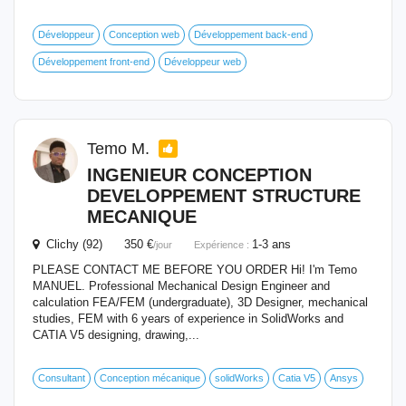
Développeur
Conception web
Développement back-end
Développement front-end
Développeur web
Temo M.
INGENIEUR CONCEPTION
DEVELOPPEMENT STRUCTURE
MECANIQUE
Clichy (92) 350 €
1-3 ans
/jour
Expérience :
PLEASE CONTACT ME BEFORE YOU ORDER Hi! I'm Temo
MANUEL. Professional Mechanical Design Engineer and
calculation FEA/FEM (undergraduate), 3D Designer, mechanical
studies, FEM with 6 years of experience in SolidWorks and
CATIA V5 designing, drawing,...
Consultant
Conception mécanique
solidWorks
Catia V5
Ansys