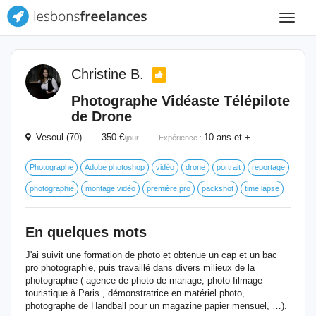
Toggle
navigat
Christine B.
Photographe Vidéaste Télépilote
de Drone
Vesoul (70) 350 €
10 ans et +
/jour
Expérience :
Photographe
Adobe photoshop
vidéo
drone
portrait
reportage
photographie
montage vidéo
première pro
packshot
time lapse
En quelques mots
J'ai suivit une formation de photo et obtenue un cap et un bac
pro photographie, puis travaillé dans divers milieux de la
photographie ( agence de photo de mariage, photo filmage
touristique à Paris , démonstratrice en matériel photo,
photographe de Handball pour un magazine papier mensuel, …).