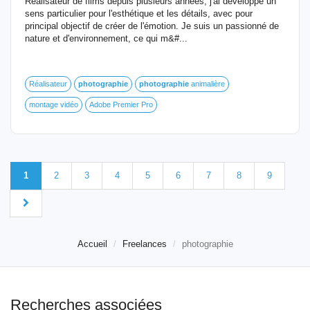
Réalisateur de films depuis plusieurs années, j'ai développé un
sens particulier pour l'esthétique et les détails, avec pour
principal objectif de créer de l'émotion. Je suis un passionné de
nature et d'environnement, ce qui m&#...
Réalisateur
photographie
photographie
animalière
montage vidéo
Adobe Premier Pro
1
2
3
4
5
6
7
8
9
Accueil
Freelances
photographie
Recherches associées