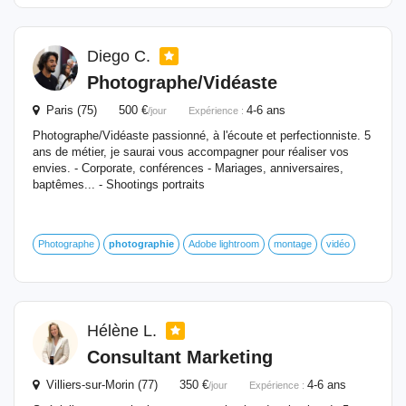
Diego C.
Photographe/Vidéaste
Paris (75) 500 €
4-6 ans
/jour
Expérience :
Photographe/Vidéaste passionné, à l'écoute et perfectionniste. 5
ans de métier, je saurai vous accompagner pour réaliser vos
envies. - Corporate, conférences - Mariages, anniversaires,
baptêmes... - Shootings portraits
Photographe
photographie
Adobe lightroom
montage
vidéo
Hélène L.
Consultant Marketing
Villiers-sur-Morin (77) 350 €
4-6 ans
/jour
Expérience :