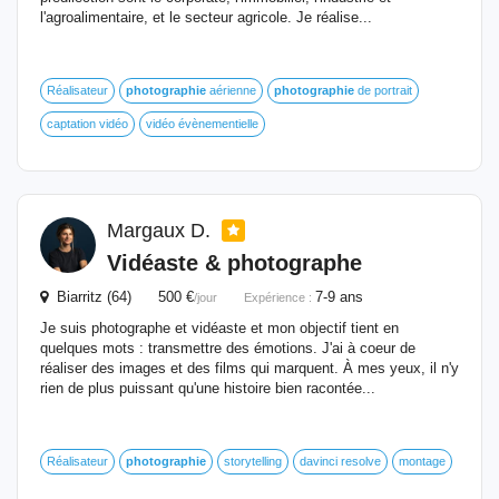
l'agroalimentaire, et le secteur agricole. Je réalise...
Réalisateur
photographie
aérienne
photographie
de portrait
captation vidéo
vidéo évènementielle
Margaux D.
Vidéaste & photographe
Biarritz (64) 500 €
7-9 ans
/jour
Expérience :
Je suis photographe et vidéaste et mon objectif tient en
quelques mots : transmettre des émotions. J'ai à coeur de
réaliser des images et des films qui marquent. À mes yeux, il n'y
rien de plus puissant qu'une histoire bien racontée...
Réalisateur
photographie
storytelling
davinci resolve
montage