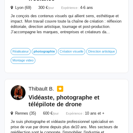
Lyon (69) 300 €
4-6 ans
/jour
Expérience :
Je conçois des contenus visuels qui allient sens, esthétique et
impact. Mon travail couvre toute la chaîne de création : réflexion
éditoriale, direction artistique, tournage et post-production.
J’accompagne les marques, entreprises et créateurs da...
Réalisateur
photographie
Création visuelle
Direction artistique
Montage video
Thibault B.
Vidéaste, photographe et
télépilote de drone
Rennes (35) 600 €
10 ans et +
/jour
Expérience :
Je suis photographe et vidéaste professionnel spécialisé en
prise de vue par drone depuis plus de10 ans. Mes secteurs de
prédilection sont le corporate, l'immobilier, l'industrie et