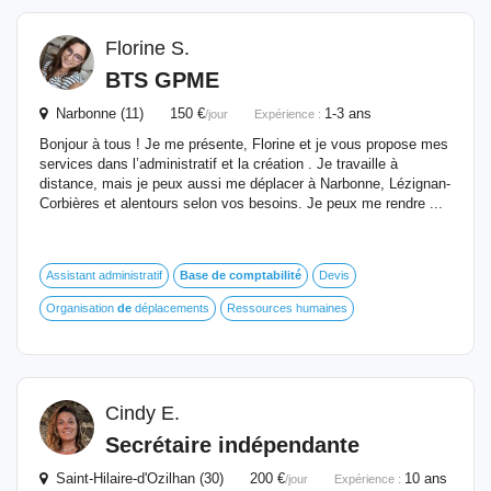
Florine S.
BTS GPME
Narbonne (11) 150 €
1-3 ans
/jour
Expérience :
Bonjour à tous ! Je me présente, Florine et je vous propose mes
services dans l’administratif et la création . Je travaille à
distance, mais je peux aussi me déplacer à Narbonne, Lézignan-
Corbières et alentours selon vos besoins. Je peux me rendre ...
Assistant administratif
Base
de
comptabilité
Devis
Organisation
de
déplacements
Ressources humaines
Cindy E.
Secrétaire indépendante
Saint-Hilaire-d'Ozilhan (30) 200 €
10 ans
/jour
Expérience :