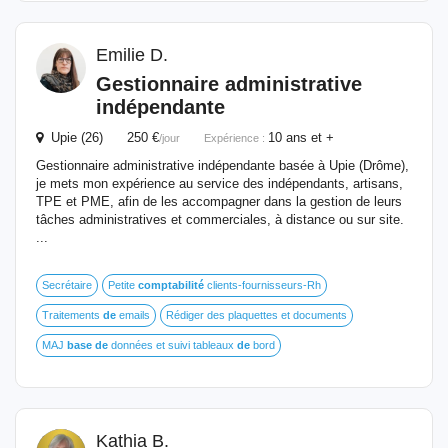
Emilie D.
Gestionnaire administrative
indépendante
Upie (26) 250 €
10 ans et +
/jour
Expérience :
Gestionnaire administrative indépendante basée à Upie (Drôme),
je mets mon expérience au service des indépendants, artisans,
TPE et PME, afin de les accompagner dans la gestion de leurs
tâches administratives et commerciales, à distance ou sur site.
...
Secrétaire
Petite
comptabilité
clients-fournisseurs-Rh
Traitements
de
emails
Rédiger des plaquettes et documents
MAJ
base
de
données et suivi tableaux
de
bord
Kathia B.