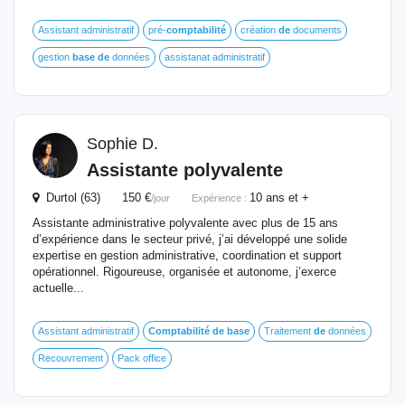
Assistant administratif
pré-
comptabilité
création
de
documents
gestion
base
de
données
assistanat administratif
Sophie D.
Assistante polyvalente
Durtol (63) 150 €
10 ans et +
/jour
Expérience :
Assistante administrative polyvalente avec plus de 15 ans
d’expérience dans le secteur privé, j’ai développé une solide
expertise en gestion administrative, coordination et support
opérationnel. Rigoureuse, organisée et autonome, j’exerce
actuelle...
Assistant administratif
Comptabilité
de
base
Traitement
de
données
Recouvrement
Pack office