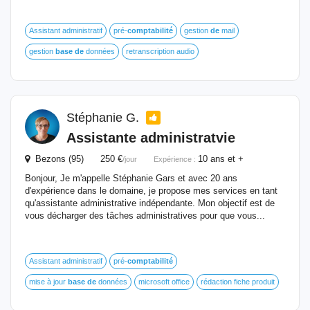
Assistant administratif
pré-
comptabilité
gestion
de
mail
gestion
base
de
données
retranscription audio
Stéphanie G.
Assistante administratvie
Bezons (95) 250 €
10 ans et +
/jour
Expérience :
Bonjour, Je m'appelle Stéphanie Gars et avec 20 ans
d'expérience dans le domaine, je propose mes services en tant
qu'assistante administrative indépendante. Mon objectif est de
vous décharger des tâches administratives pour que vous...
Assistant administratif
pré-
comptabilité
mise à jour
base
de
données
microsoft office
rédaction fiche produit