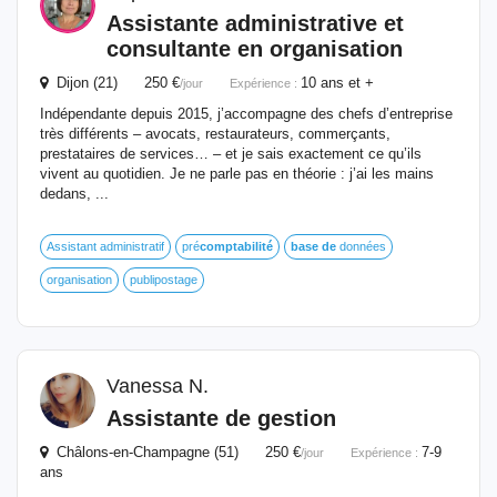
Assistante administrative et
consultante en organisation
Dijon (21) 250 €
10 ans et +
/jour
Expérience :
Indépendante depuis 2015, j’accompagne des chefs d’entreprise
très différents – avocats, restaurateurs, commerçants,
prestataires de services… – et je sais exactement ce qu’ils
vivent au quotidien. Je ne parle pas en théorie : j’ai les mains
dedans, ...
Assistant administratif
pré
comptabilité
base
de
données
organisation
publipostage
Vanessa N.
Assistante
de
gestion
Châlons-en-Champagne (51) 250 €
7-9
/jour
Expérience :
ans