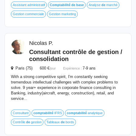
Assistant administratif
Comptabilité
de
base
Analyse
de
marché
Gestion commerciale
Gestion marketing
Nicolas P.
Consultant contrôle
de
gestion /
consolidation
Paris (75) 600 €
7-9 ans
/jour
Expérience :
With a strong competitive spirit, I'm constantly seeking
tremendous intellectual challenges with complex problems to
solve. 9 year+ experience in corporate finance consulting in
Banking, industry(aircraft, energy, construction), retail, and
service...
Consultant
comptabilité
IFRS
comptabilité
analytique
Contrôle
de
gestion
Tableaux
de
bords