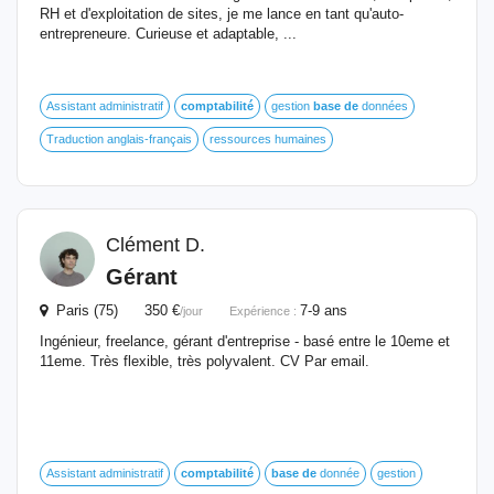
RH et d'exploitation de sites, je me lance en tant qu'auto-
entrepreneure. Curieuse et adaptable, ...
Assistant administratif
comptabilité
gestion
base
de
données
Traduction anglais-français
ressources humaines
Clément D.
Gérant
Paris (75) 350 €
7-9 ans
/jour
Expérience :
Ingénieur, freelance, gérant d'entreprise - basé entre le 10eme et
11eme. Très flexible, très polyvalent. CV Par email.
Assistant administratif
comptabilité
base
de
donnée
gestion