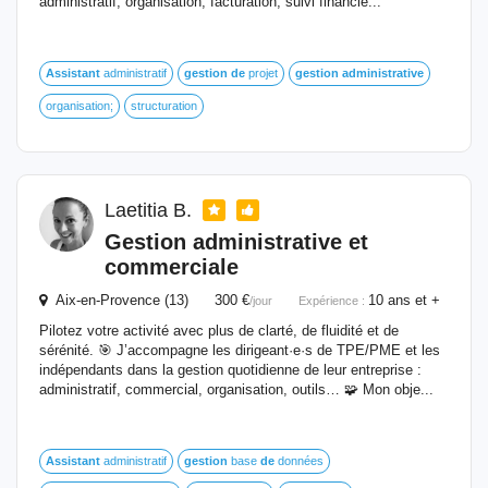
administratif, organisation, facturation, suivi financie...
Assistant
administratif
gestion
de
projet
gestion
administrative
organisation;
structuration
Laetitia B.
Gestion
administrative
et
commerciale
Aix-en-Provence (13) 300 €
10 ans et +
/jour
Expérience :
Pilotez votre activité avec plus de clarté, de fluidité et de
sérénité. 🎯 J’accompagne les dirigeant·e·s de TPE/PME et les
indépendants dans la gestion quotidienne de leur entreprise :
administratif, commercial, organisation, outils… 🧩 Mon obje...
Assistant
administratif
gestion
base
de
données