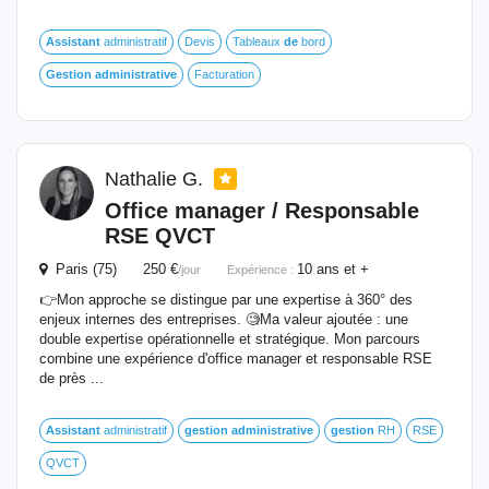
Assistant
administratif
Devis
Tableaux
de
bord
Gestion
administrative
Facturation
Nathalie G.
Office manager / Responsable
RSE QVCT
Paris (75) 250 €
10 ans et +
/jour
Expérience :
👉Mon approche se distingue par une expertise à 360° des
enjeux internes des entreprises. 🧐Ma valeur ajoutée : une
double expertise opérationnelle et stratégique. Mon parcours
combine une expérience d'office manager et responsable RSE
de près ...
Assistant
administratif
gestion
administrative
gestion
RH
RSE
QVCT