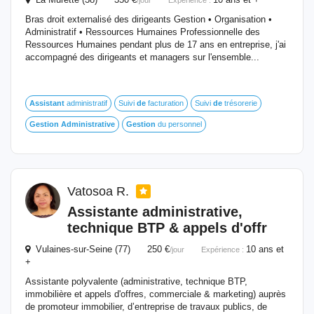
/jour
Expérience :
Bras droit externalisé des dirigeants Gestion • Organisation •
Administratif • Ressources Humaines Professionnelle des
Ressources Humaines pendant plus de 17 ans en entreprise, j'ai
accompagné des dirigeants et managers sur l'ensemble...
Assistant
administratif
Suivi
de
facturation
Suivi
de
trésorerie
Gestion
Administrative
Gestion
du personnel
Vatosoa R.
Assistante
administrative
,
technique BTP & appels d'offr
Vulaines-sur-Seine (77) 250 €
10 ans et
/jour
Expérience :
+
Assistante polyvalente (administrative, technique BTP,
immobilière et appels d'offres, commerciale & marketing) auprès
de promoteur immobilier, d’entreprise de travaux publics, de