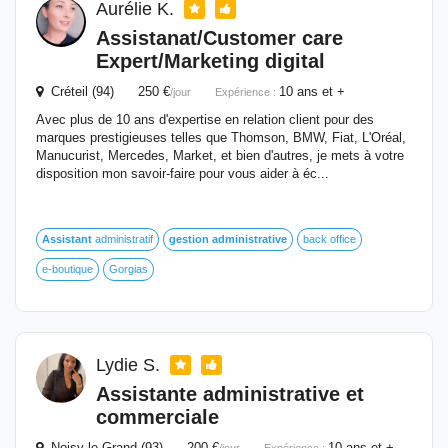
Aurélie K.
Assistanat/Customer care
Expert/Marketing digital
Créteil (94) 250 €
10 ans et +
/jour
Expérience :
Avec plus de 10 ans d'expertise en relation client pour des
marques prestigieuses telles que Thomson, BMW, Fiat, L'Oréal,
Manucurist, Mercedes, Market, et bien d'autres, je mets à votre
disposition mon savoir-faire pour vous aider à éc...
Assistant
administratif
gestion
administrative
back office
e-boutique
Gorgias
Lydie S.
Assistante
administrative
et
commerciale
Noisy-le-Grand (93) 200 €
10 ans et +