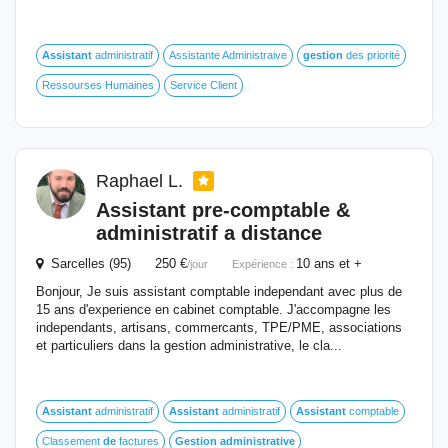
Assistant
administratif
Assistante Administraive
gestion
des priorité
Ressourses Humaines
Service Client
Raphael L.
Assistant
pre-comptable &
administratif a distance
Sarcelles (95) 250 €
10 ans et +
/jour
Expérience :
Bonjour, Je suis assistant comptable independant avec plus de
15 ans d'experience en cabinet comptable. J'accompagne les
independants, artisans, commercants, TPE/PME, associations
et particuliers dans la gestion administrative, le cla...
Assistant
administratif
Assistant
administratif
Assistant
comptable
Classement
de
factures
Gestion
administrative