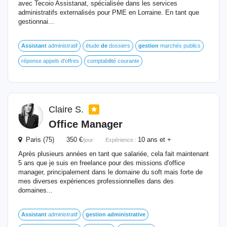
avec Tecoio Assistanat, spécialisée dans les services
administratifs externalisés pour PME en Lorraine. En tant que
gestionnai...
Assistant
administratif
étude
de
dossiers
gestion
marchés publics
réponse appels d'offres
comptabilité courante
Claire S.
Office Manager
Paris (75) 350 €
10 ans et +
/jour
Expérience :
Après plusieurs années en tant que salariée, cela fait maintenant
5 ans que je suis en freelance pour des missions d'office
manager, principalement dans le domaine du soft mais forte de
mes diverses expériences professionnelles dans des
domaines...
Assistant
administratif
gestion
administrative