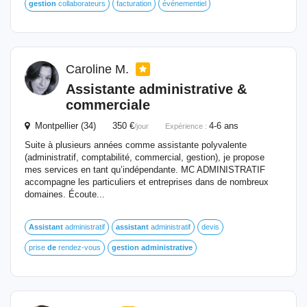
gestion
collaborateurs
facturation
événementiel
Caroline M.
Assistante
administrative
&
commerciale
Montpellier (34) 350 €
4-6 ans
/jour
Expérience :
Suite à plusieurs années comme assistante polyvalente
(administratif, comptabilité, commercial, gestion), je propose
mes services en tant qu’indépendante. MC ADMINISTRATIF
accompagne les particuliers et entreprises dans de nombreux
domaines. Écoute...
Assistant
administratif
assistant
administratif
devis
prise
de
rendez-vous
gestion
administrative