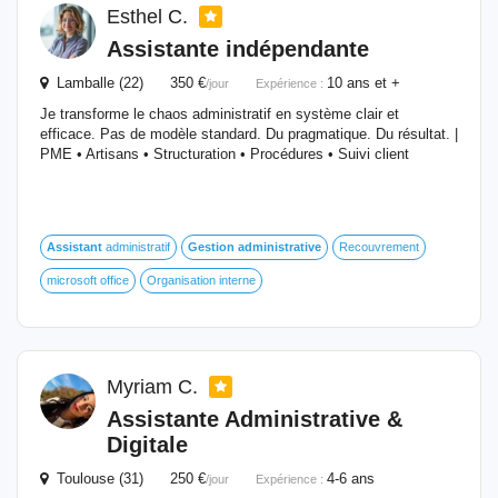
Esthel C.
Assistante indépendante
Lamballe (22) 350 €
10 ans et +
/jour
Expérience :
Je transforme le chaos administratif en système clair et
efficace. Pas de modèle standard. Du pragmatique. Du résultat. |
PME • Artisans • Structuration • Procédures • Suivi client
Assistant
administratif
Gestion
administrative
Recouvrement
microsoft office
Organisation interne
Myriam C.
Assistante
Administrative
&
Digitale
Toulouse (31) 250 €
4-6 ans
/jour
Expérience :