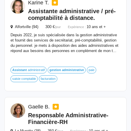
Karine T.
Assistante
administrative
/ pré-
comptabilité à distance.
Alfortville (94) 300 €
10 ans et +
/jour
Expérience :
Depuis 2022, je suis spécialisée dans la gestion administrative
et fournit des services de secrétariat, pré-comptabilité, gestion
du personnel. je mets à disposition des aides administratives et
répond aux besoins des personnes en complément de mon t...
Assistant
administratif
gestion
administrative
paie
saisie comptable
facturation
Gaelle B.
Responsable
Administrative
-
Financière-RH
La Murette (38) 350 €
10 ans et +