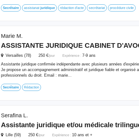
Secrétaire
assistanat
juridique
rédaction d'acte
secrétariat
procédure civile
Marie M.
ASSISTANTE
JURIDIQUE
CABINET D'AVO
Versailles (78) 250 €
7-9 ans
/jour
Expérience :
Assistante juridique confirmée indépendante avec plusieurs années d'expéri
Je propose un accompagnement administratif et juridique fiable et organisé 
professionnels du droit. Email : marie...
Secrétaire
Rédaction
Serafina L.
Assistante
juridique
et/ou médicale triling
Lille (59) 250 €
10 ans et +
/jour
Expérience :