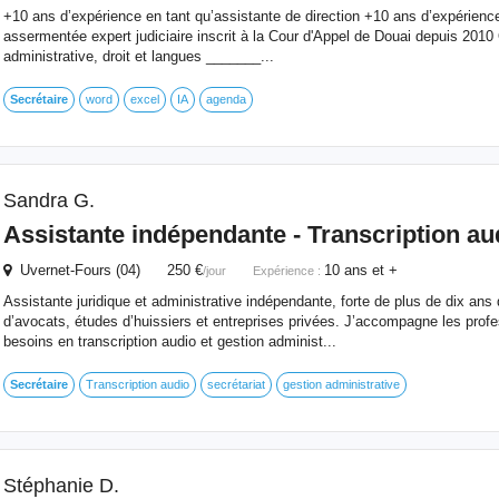
+10 ans d’expérience en tant qu’assistante de direction +10 ans d’expérience
assermentée expert judiciaire inscrit à la Cour d'Appel de Douai depuis 2010 
administrative, droit et langues _______...
Secrétaire
word
excel
IA
agenda
Sandra G.
Assistante indépendante - Transcription a
Uvernet-Fours (04) 250 €
10 ans et +
/jour
Expérience :
Assistante juridique et administrative indépendante, forte de plus de dix ans
d’avocats, études d’huissiers et entreprises privées. J’accompagne les prof
besoins en transcription audio et gestion administ...
Secrétaire
Transcription audio
secrétariat
gestion administrative
Stéphanie D.