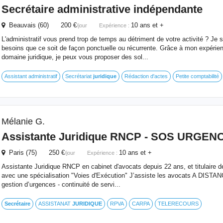
Secrétaire
administrative indépendante
Beauvais (60) 200 €
10 ans et +
/jour
Expérience :
L'administratif vous prend trop de temps au détriment de votre activité ? Je 
besoins que ce soit de façon ponctuelle ou récurrente. Grâce à mon expéri
domaine juridique, je peux vous proposer des sol...
Assistant administratif
Secrétariat
juridique
Rédaction d'actes
Petite comptabilité
Mélanie G.
Assistante
Juridique
RNCP - SOS URGEN
Paris (75) 250 €
10 ans et +
/jour
Expérience :
Assistante Juridique RNCP en cabinet d'avocats depuis 22 ans, et titulaire
avec une spécialisation "Voies d'Exécution" J’assiste les avocats A DISTA
gestion d’urgences - continuité de servi...
Secrétaire
ASSISTANAT
JURIDIQUE
RPVA
CARPA
TELERECOURS