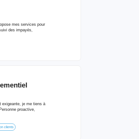
 propose mes services pour
suivi des impayés,
ementiel
 exigeante, je me tiens à
 Personne proactive,
on clients