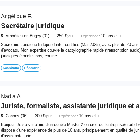
Angélique F.
Secrétaire
juridique
Ambérieu-en-Bugey (01) 250 €
10 ans et +
/jour
Expérience :
Secrétaire Juridique Indépendante, certifiée (Mai 2025), avec plus de 20 ans
d'avocats. Mon expertise couvre la dactylographie rapide (transcription audio)
juridiques (conclusions, courrie...
Secrétaire
Rédaction
Nadia A.
Juriste, formaliste, assistante
juridique
et a
Cannes (06) 300 €
10 ans et +
/jour
Expérience :
Bonjour, Je suis titulaire d'un double Master 2 en droit de l'entreprise/droit des
dispose d'une expérience de plus de 10 ans, principalement en qualité de ju
d'assistante jurid...