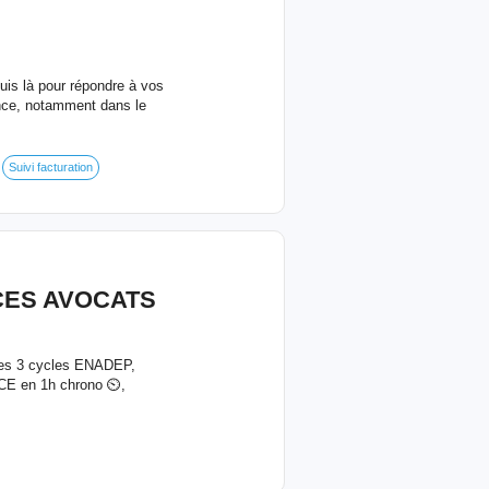
suis là pour répondre à vos
ence, notamment dans le
Suivi facturation
CES AVOCATS
 des 3 cycles ENADEP,
NCE en 1h chrono ⏲️,