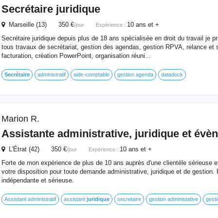
Secrétaire
juridique
Marseille (13) 350 €
10 ans et +
/jour
Expérience :
Secrétaire juridique depuis plus de 18 ans spécialisée en droit du travail je
tous travaux de secrétariat, gestion des agendas, gestion RPVA, relance et 
facturation, création PowerPoint, organisation réuni...
Secrétaire
administratif
aide-comptable
gestion agenda
datadock
Marion R.
Assistante administrative,
juridique
et évèn
L'Étrat (42) 350 €
10 ans et +
/jour
Expérience :
Forte de mon expérience de plus de 10 ans auprès d'une clientèle sérieuse et
votre disposition pour toute demande administrative, juridique et de gestion.
indépendante et sérieuse.
Assistant administratif
assistant
juridique
secretaire
gestion administative
gesti