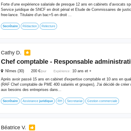
Forte d’une expérience salariale de presque 12 ans en cabinets d’avocats spé
Service juridique de SNCF en droit pénal et Etude de Commissaires de justice)
free-lance. Titulaire d’un bac+5 en droit ...
Secrétaire
Rédaction
Relecture
Cathy D.
Chef comptable - Responsable administratif
Nîmes (30) 200 €
10 ans et +
/jour
Expérience :
Après avoir passé 15 ans en cabinet d'expertise comptable et 10 ans en quali
(RAF Chef comptable de PME 400 salariés et groupes), J'ai décidé de créer
aux besoins des entreprises dans...
Secrétaire
Assistance
juridique
RH
Secretariat
Gestion commerciale
Béatrice V.