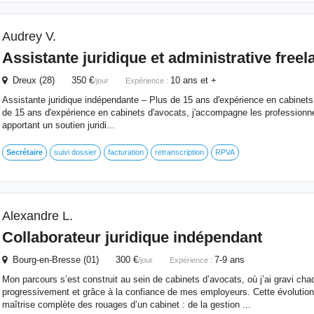
Audrey V.
Assistante
juridique
et administrative freel
Dreux (28) 350 €
10 ans et +
/jour
Expérience :
Assistante juridique indépendante – Plus de 15 ans d'expérience en cabinets
de 15 ans d'expérience en cabinets d'avocats, j'accompagne les professionnel
apportant un soutien juridi...
Secrétaire
suivi dossier
facturation
retranscription
RPVA
Alexandre L.
Collaborateur
juridique
indépendant
Bourg-en-Bresse (01) 300 €
7-9 ans
/jour
Expérience :
Mon parcours s’est construit au sein de cabinets d’avocats, où j’ai gravi ch
progressivement et grâce à la confiance de mes employeurs. Cette évolution
maîtrise complète des rouages d’un cabinet : de la gestion ...