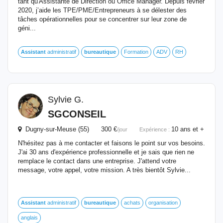
tant qu'Assistante de Direction ou Office Manager. Depuis février
2020, j’aide les TPE/PME/Entrepreneurs à se délester des
tâches opérationnelles pour se concentrer sur leur zone de
géni...
Assistant
administratif
bureautique
Formation
ADV
RH
Sylvie G.
SGCONSEIL
Dugny-sur-Meuse (55) 300 €
10 ans et +
/jour
Expérience :
N'hésitez pas à me contacter et faisons le point sur vos besoins.
J'ai 30 ans d'expérience professionnelle et je sais que rien ne
remplace le contact dans une entreprise. J'attend votre
message, votre appel, votre mission. A très bientôt Sylvie...
Assistant
administratif
bureautique
achats
organisation
anglais