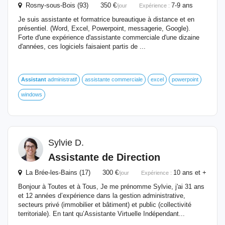
Rosny-sous-Bois (93) 350 €
7-9 ans
/jour
Expérience :
Je suis assistante et formatrice bureautique à distance et en
présentiel. (Word, Excel, Powerpoint, messagerie, Google).
Forte d'une expérience d'assistante commerciale d'une dizaine
d'années, ces logiciels faisaient partis de ...
Assistant
administratif
assistante commerciale
excel
powerpoint
windows
Sylvie D.
Assistante de Direction
La Brée-les-Bains (17) 300 €
10 ans et +
/jour
Expérience :
Bonjour à Toutes et à Tous, Je me prénomme Sylvie, j'ai 31 ans
et 12 années d’expérience dans la gestion administrative,
secteurs privé (immobilier et bâtiment) et public (collectivité
territoriale). En tant qu’Assistante Virtuelle Indépendant...