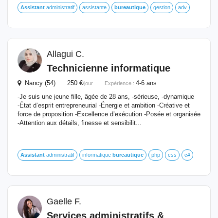
Assistant
administratif
assistante
bureautique
gestion
adv
Allagui C.
Technicienne informatique
Nancy (54) 250 €
4-6 ans
/jour
Expérience :
-Je suis une jeune fille, âgée de 28 ans, -sérieuse, -dynamique
-État d’esprit entrepreneurial -Énergie et ambition -Créative et
force de proposition -Excellence d’exécution -Posée et organisée
-Attention aux détails, finesse et sensibilit...
Assistant
administratif
informatique
bureautique
php
css
c#
Gaelle F.
Services administratifs &