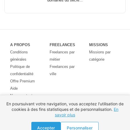
domaines du secré...
A PROPOS
FREELANCES
MISSIONS
Conditions
Freelances par
Missions par
générales
métier
catégorie
Politique de
Freelances par
confidentialité
ville
Offre Premium
Aide
Nous contacter
Avis des
En poursuivant votre navigation, vous acceptez l'utilisation de
cookies à des fins statistiques et de personnalisation.
En
utilisateurs
savoir plus
Partenaires
Pays
Proposer une mission
Accepter
Personnaliser