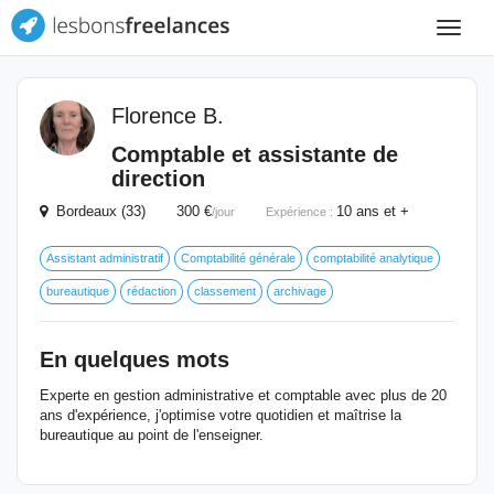
Toggle
navigat
Florence B.
Comptable et assistante de
direction
Bordeaux (33) 300 €
10 ans et +
/jour
Expérience :
Assistant administratif
Comptabilité générale
comptabilité analytique
bureautique
rédaction
classement
archivage
En quelques mots
Experte en gestion administrative et comptable avec plus de 20
ans d'expérience, j'optimise votre quotidien et maîtrise la
bureautique au point de l'enseigner.