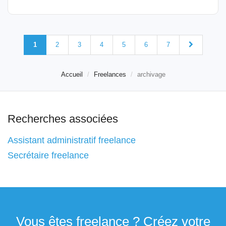
1
2
3
4
5
6
7
Accueil
Freelances
archivage
Recherches associées
Assistant administratif freelance
Secrétaire freelance
Vous êtes freelance ? Créez votre