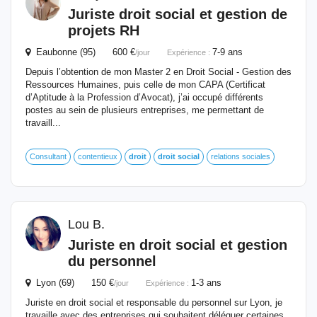
Juriste
droit
social
et gestion de
projets RH
Eaubonne (95) 600 €
7-9 ans
/jour
Expérience :
Depuis l’obtention de mon Master 2 en Droit Social - Gestion des
Ressources Humaines, puis celle de mon CAPA (Certificat
d’Aptitude à la Profession d’Avocat), j’ai occupé différents
postes au sein de plusieurs entreprises, me permettant de
travaill...
Consultant
contentieux
droit
droit
social
relations sociales
Lou B.
Juriste
en
droit
social
et gestion
du personnel
Lyon (69) 150 €
1-3 ans
/jour
Expérience :
Juriste en droit social et responsable du personnel sur Lyon, je
travaille avec des entreprises qui souhaitent déléguer certaines