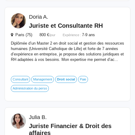
Doria A.
Juriste
et Consultante RH
Paris (75) 800 €
7-9 ans
/jour
Expérience :
Diplômée d’un Master 2 en droit social et gestion des ressources
humaines (Université Catholique de Lille) et forte de 7 années
d’expérience en entreprise, je propose des solutions juridiques et
RH adaptées à vos besoins. Mon expertise me permet d’ac...
Consultant
Management
Droit
social
Paie
Administration du perso
Julia B.
Juriste
Financier &
Droit
des
affaires