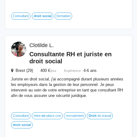
Consultant
droit
social
formation
Clotilde L.
Consultante RH et
juriste
en
droit
social
Brest (29) 400 €
4-6 ans
/jour
Expérience :
Juriste en droit social, j'ai accompagné durant plusieurs années
les employeurs dans la gestion de leur personnel. Je peux
intervenir au sein de votre entreprise en tant que consultant RH
afin de vous assurer une sécurité juridique.
Consultant
mise
en
place cse
recrutement
Droit
du travail
droit
social