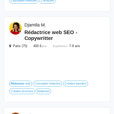
Conception rédaction
Correction
Djamila M.
Rédactrice web SEO -
Copywritter
Paris (75) 400 €
7-9 ans
/jour
Expérience :
Rédacteur
web
Conception rédaction
Création bannière
Création brochure
Rédaction