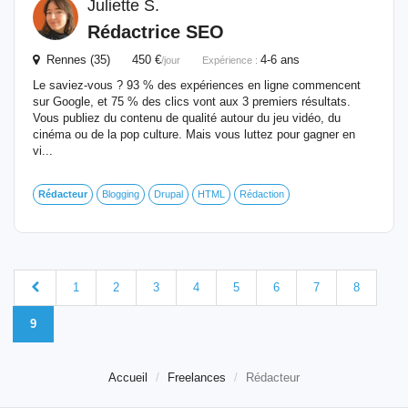
Juliette S.
Rédactrice SEO
Rennes (35) 450 €
4-6 ans
/jour
Expérience :
Le saviez-vous ? 93 % des expériences en ligne commencent
sur Google, et 75 % des clics vont aux 3 premiers résultats.
Vous publiez du contenu de qualité autour du jeu vidéo, du
cinéma ou de la pop culture. Mais vous luttez pour gagner en
vi...
Rédacteur
Blogging
Drupal
HTML
Rédaction
1
2
3
4
5
6
7
8
9
Accueil
Freelances
Rédacteur