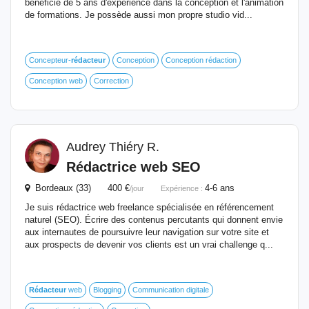
bénéficie de 5 ans d'expérience dans la conception et l'animation
de formations. Je possède aussi mon propre studio vid...
Concepteur-
rédacteur
Conception
Conception rédaction
Conception web
Correction
Audrey Thiéry R.
Rédactrice web SEO
Bordeaux (33) 400 €
4-6 ans
/jour
Expérience :
Je suis rédactrice web freelance spécialisée en référencement
naturel (SEO). Écrire des contenus percutants qui donnent envie
aux internautes de poursuivre leur navigation sur votre site et
aux prospects de devenir vos clients est un vrai challenge q...
Rédacteur
web
Blogging
Communication digitale