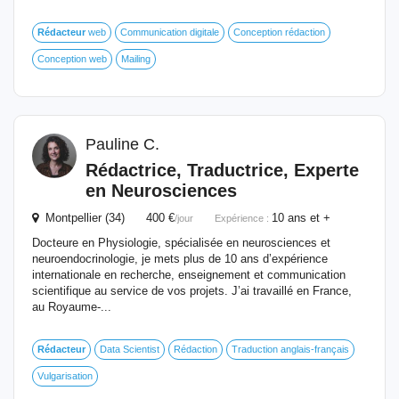
Rédacteur
web
Communication digitale
Conception rédaction
Conception web
Mailing
Pauline C.
Rédactrice, Traductrice, Experte
en Neurosciences
Montpellier (34) 400 €
10 ans et +
/jour
Expérience :
Docteure en Physiologie, spécialisée en neurosciences et
neuroendocrinologie, je mets plus de 10 ans d’expérience
internationale en recherche, enseignement et communication
scientifique au service de vos projets. J’ai travaillé en France,
au Royaume-...
Rédacteur
Data Scientist
Rédaction
Traduction anglais-français
Vulgarisation