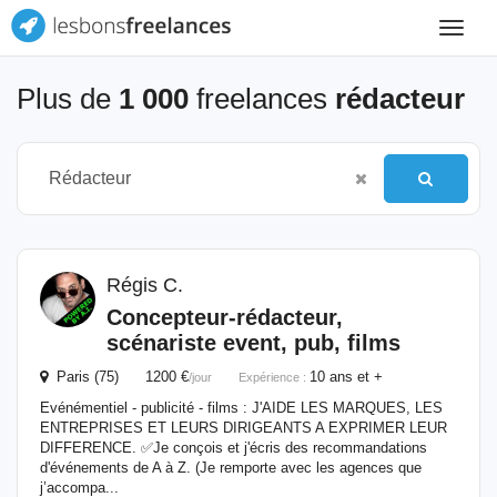
Toggle
navigat
Plus de
1 000
freelances
rédacteur
Régis C.
Concepteur-
rédacteur
,
scénariste event, pub, films
Paris (75) 1200 €
10 ans et +
/jour
Expérience :
Evénémentiel - publicité - films : J'AIDE LES MARQUES, LES
ENTREPRISES ET LEURS DIRIGEANTS A EXPRIMER LEUR
DIFFERENCE. ✅Je conçois et j'écris des recommandations
d'événements de A à Z. (Je remporte avec les agences que
j’accompa...