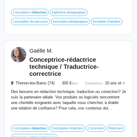
Concepteur-
rédacteur
ingénierie pédagogique
conception de parcours
innovation pédagogique
formation d’adultes
Gaëlle M.
Conceptrice-rédactrice
technique / Traductrice-
correctrice
Thonon-les-Bains (74) 300 €
10 ans et +
/jour
Expérience :
Des besoins en rédaction technique, traduction ou correction? Je
suis la partenaire idéale. Vos produits ou logiciels rencontrent
une clientèle exigeante avec laquelle vous cherchez à établir
une relation de confiance? Pour cela, vos contenus doi...
Concepteur-
rédacteur
Conception rédaction
Correction
Relecture