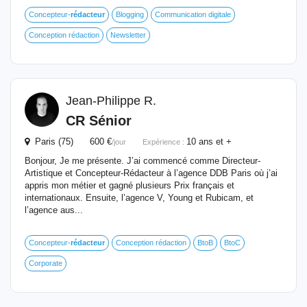
Concepteur-
rédacteur
Blogging
Communication digitale
Conception rédaction
Newsletter
Jean-Philippe R.
CR Sénior
Paris (75) 600 €
10 ans et +
/jour
Expérience :
Bonjour, Je me présente. J’ai commencé comme Directeur-
Artistique et Concepteur-Rédacteur à l’agence DDB Paris où j’ai
appris mon métier et gagné plusieurs Prix français et
internationaux. Ensuite, l’agence V, Young et Rubicam, et
l’agence aus...
Concepteur-
rédacteur
Conception rédaction
BtoB
BtoC
Corporate