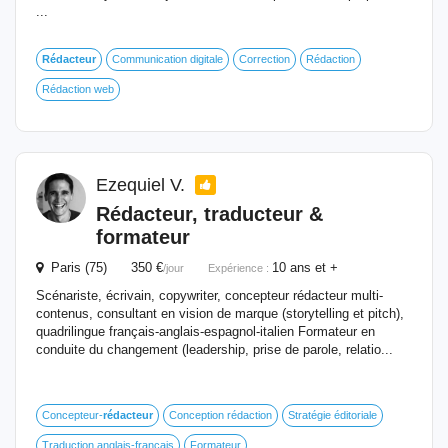
...
Rédacteur
Communication digitale
Correction
Rédaction
Rédaction web
Ezequiel V.
Rédacteur
, traducteur &
formateur
Paris (75) 350 €
10 ans et +
/jour
Expérience :
Scénariste, écrivain, copywriter, concepteur rédacteur multi-
contenus, consultant en vision de marque (storytelling et pitch),
quadrilingue français-anglais-espagnol-italien Formateur en
conduite du changement (leadership, prise de parole, relatio...
Concepteur-
rédacteur
Conception rédaction
Stratégie éditoriale
Traduction anglais-français
Formateur