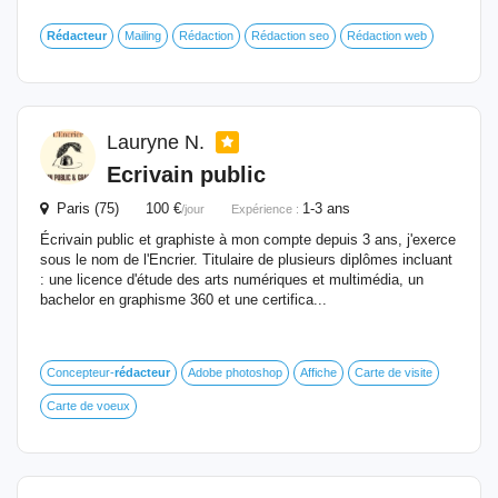
Rédacteur
Mailing
Rédaction
Rédaction seo
Rédaction web
Lauryne N.
Ecrivain public
Paris (75) 100 €
1-3 ans
/jour
Expérience :
Écrivain public et graphiste à mon compte depuis 3 ans, j'exerce
sous le nom de l'Encrier. Titulaire de plusieurs diplômes incluant
: une licence d'étude des arts numériques et multimédia, un
bachelor en graphisme 360 et une certifica...
Concepteur-
rédacteur
Adobe photoshop
Affiche
Carte de visite
Carte de voeux