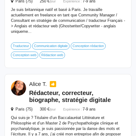
Paris (75) 250 €
7-9 ans
/jour
Expérience :
Je suis britannique natif et basé à Paris. Je travaille
actuellement en freelance en tant que Community Manager /
Consultant en stratégie de communication / traducteur Français -
> Anglais et rédacteur web (Ghostwriter/Copywriter - anglais
uniqueme...
Traducteur
Communication digitale
Conception rédaction
Conception web
Rédaction web
Alice T.
Rédacteur
, correcteur,
biographe, stratégie digitale
Paris (75) 300 €
7-9 ans
/jour
Expérience :
Qui suis-je ? Titulaire d’un Baccalauréat Littérature et
Philosophie et d’un Master 2 de Psychopathologie clinique et
psychanalytique, je suis passionnée par la danse des mots et
l’écriture. Il y a 7 ans, j’ai créé mon entreprise afin de proposer