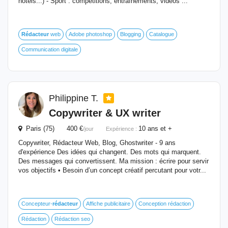
hôtels...) - Sport : compétitions, entraînements, vidéos ...
Rédacteur
web
Adobe photoshop
Blogging
Catalogue
Communication digitale
Philippine T.
Copywriter & UX writer
Paris (75) 400 €
10 ans et +
/jour
Expérience :
Copywriter, Rédacteur Web, Blog, Ghostwriter - 9 ans
d'expérience Des idées qui changent. Des mots qui marquent.
Des messages qui convertissent. Ma mission : écrire pour servir
vos objectifs • Besoin d’un concept créatif percutant pour votr...
Concepteur-
rédacteur
Affiche publicitaire
Conception rédaction
Rédaction
Rédaction seo