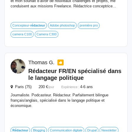
et mon souhait d’avoir de nouveaux challenges et projets, me
conduisent aux missions Freelance. Rédactrice conceptrice...
Concepteur-
rédacteur
Adobe photoshop
première pro
camera C100
Camera C300
Thomas G.
Rédacteur
FR/EN spécialisé dans
le langage politique
Paris (75) 200 €
4-6 ans
/jour
Expérience :
Journaliste. Podcasteur. Rédacteur. Parfaitement bilingue
français/anglais, spécialisé dans le langage politique et
économique.
Rédacteur
Blogging
Communication digitale
Drupal
Newsletter