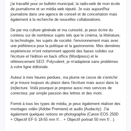
j'ai travaillé pour un bulletin municipal, la radio-web de mon école
de journalisme et un média web réputé. Je suis aujourd'hui
journaliste dans une agence de conseil et de concertation mais
également à la recherche de nouvelles collaborations.
De par ma culture générale et ma curiosité, je peux écrire du
contenu sur de nombreux sujets tels que le cinéma, la littérature,
la technologie, les sujets de société, l'environnement mais avec
une préférence pour la politique et la gastronomie. Mes dernières
expériences m'ont notamment apporté des bases solides sur
l'écriture et l'édition en back office (Wordpress) et le
référencement SEO. Polyvalent, je m'adapterai sans problèmes
à votre ligne éditoriale.
Auteur à mes heures perdues, ma plume ne cesse de s'enrichir
et je trouve toujours du plaisir dans l'écriture mais aussi dans la
(re)lecture. Voilà pourquoi je propose aussi mes services de
correcteur, par simple passion des lettres et des mots.
Formé à tous les types de média, je peux également réaliser des
montages vidéo (Adobe Premiere) et audio (Audacity). J'ai
également quelques notions en photographie (Canon EOS 250D
+ Objectif EF-S 18-55 mm f/... + Objectif portrait 50 mm f/...).