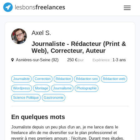
Toggle
navigat
Axel S.
Journaliste - Rédacteur (Print &
Web), Correcteur, Auteur
Asnières-sur-Seine (92) 250 €
1-3 ans
/jour
Expérience :
Journaliste
Correction
Rédaction
Rédaction seo
Rédaction web
Wordpress
Montage
Journalisme
Photographie
Science Politique
Gastronomie
En quelques mots
Journaliste depuis un peu plus d'un an, je me lance dans le
freelance afin de me diversifier sur le plan professionnel et
revenir à mes premiers amours : l'écriture. Durant mes études,