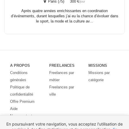
Paris (75) 300 €
/jour
Après quatre années enrichissantes en coordination
d’événements, durant lesquelles j’ai eu la chance d’évoluer dans
le sport, la mode et la culture av...
A PROPOS
FREELANCES
MISSIONS
Conditions
Freelances par
Missions par
générales
métier
catégorie
Politique de
Freelances par
confidentialité
ville
Offre Premium
Aide
Nous contacter
Avis des
En poursuivant votre navigation, vous acceptez l'utilisation de