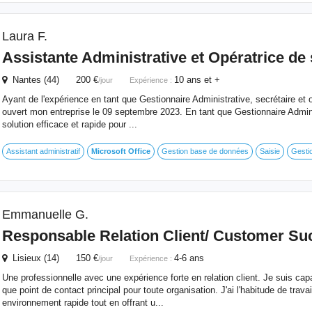
Laura F.
Assistante Administrative et Opératrice de 
Nantes (44) 200 €
10 ans et +
/jour
Expérience :
Ayant de l'expérience en tant que Gestionnaire Administrative, secrétaire et op
ouvert mon entreprise le 09 septembre 2023. En tant que Gestionnaire Admini
solution efficace et rapide pour ...
Assistant administratif
Microsoft
Office
Gestion base de données
Saisie
Gesti
Emmanuelle G.
Responsable Relation Client/ Customer S
Lisieux (14) 150 €
4-6 ans
/jour
Expérience :
Une professionnelle avec une expérience forte en relation client. Je suis capa
que point de contact principal pour toute organisation. J'ai l'habitude de trav
environnement rapide tout en offrant u...