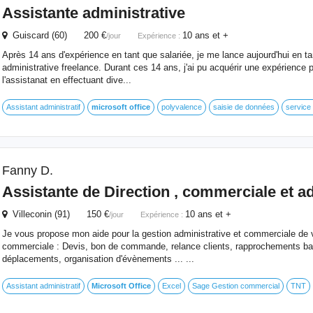
Assistante administrative
Guiscard (60) 200 €
10 ans et +
/jour
Expérience :
Après 14 ans d'expérience en tant que salariée, je me lance aujourd'hui en ta
administrative freelance. Durant ces 14 ans, j'ai pu acquérir une expérience 
l'assistanat en effectuant dive...
Assistant administratif
microsoft
office
polyvalence
saisie de données
service 
Fanny D.
Assistante de Direction , commerciale et a
Villeconin (91) 150 €
10 ans et +
/jour
Expérience :
Je vous propose mon aide pour la gestion administrative et commerciale de v
commerciale : Devis, bon de commande, relance clients, rapprochements ban
déplacements, organisation d'évènements ... ...
Assistant administratif
Microsoft
Office
Excel
Sage Gestion commercial
TNT