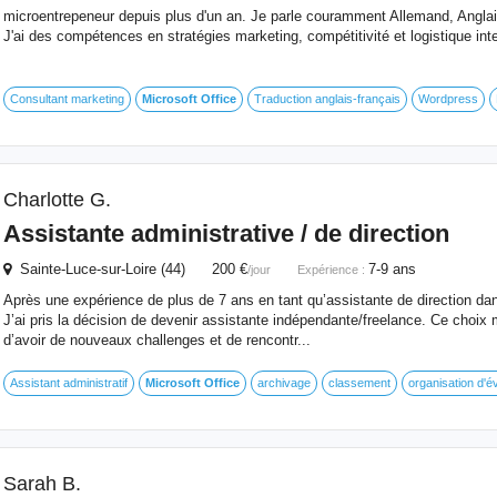
microentrepeneur depuis plus d'un an. Je parle couramment Allemand, Anglai
J'ai des compétences en stratégies marketing, compétitivité et logistique int
Consultant marketing
Microsoft
Office
Traduction anglais-français
Wordpress
Charlotte G.
Assistante administrative / de direction
Sainte-Luce-sur-Loire (44) 200 €
7-9 ans
/jour
Expérience :
Après une expérience de plus de 7 ans en tant qu’assistante de direction dan
J’ai pris la décision de devenir assistante indépendante/freelance. Ce choix m
d’avoir de nouveaux challenges et de rencontr...
Assistant administratif
Microsoft
Office
archivage
classement
organisation d'
Sarah B.