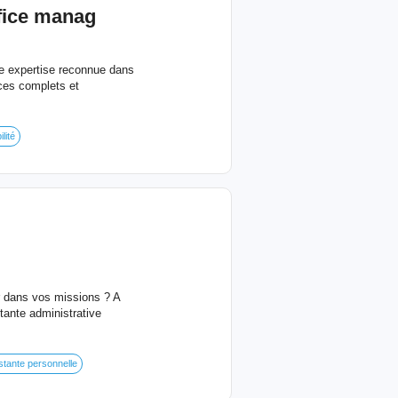
fice
manag
e expertise reconnue dans
ces complets et
lité
er dans vos missions ? A
tante administrative
stante personnelle