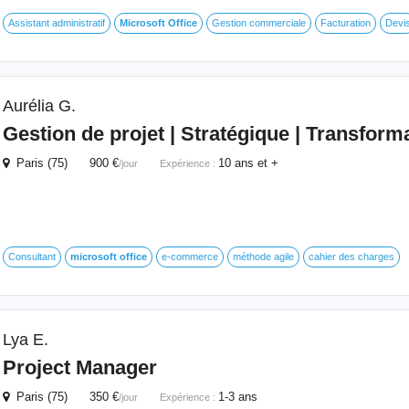
Assistant administratif
Microsoft
Office
Gestion commerciale
Facturation
Devi
Aurélia G.
Gestion de projet | Stratégique | Transforma
Paris (75) 900 €
10 ans et +
/jour
Expérience :
Consultant
microsoft
office
e-commerce
méthode agile
cahier des charges
Lya E.
Project Manager
Paris (75) 350 €
1-3 ans
/jour
Expérience :