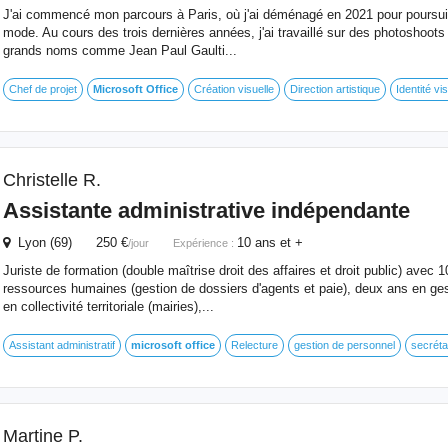
J'ai commencé mon parcours à Paris, où j'ai déménagé en 2021 pour poursui
mode. Au cours des trois dernières années, j'ai travaillé sur des photoshoots
grands noms comme Jean Paul Gaulti...
Chef de projet
Microsoft
Office
Création visuelle
Direction artistique
Identité vis
Christelle R.
Assistante administrative indépendante
Lyon (69) 250 €
10 ans et +
/jour
Expérience :
Juriste de formation (double maîtrise droit des affaires et droit public) avec 
ressources humaines (gestion de dossiers d'agents et paie), deux ans en ge
en collectivité territoriale (mairies),...
Assistant administratif
microsoft
office
Relecture
gestion de personnel
secrétar
Martine P.