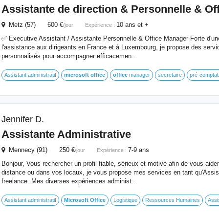
Assistante de direction & Personnelle &
Of
Metz (57) 600 €
10 ans et +
/jour
Expérience :
✅ Executive Assistant / Assistante Personnelle & Office Manager Forte d'un
l'assistance aux dirigeants en France et à Luxembourg, je propose des servi
personnalisés pour accompagner efficacemen...
Assistant administratif
microsoft
office
office
manager
secretaire
pré-comptabi
Jennifer D.
Assistante Administrative
Mennecy (91) 250 €
7-9 ans
/jour
Expérience :
Bonjour, Vous rechercher un profil fiable, sérieux et motivé afin de vous aid
distance ou dans vos locaux, je vous propose mes services en tant qu'Assis
freelance. Mes diverses expériences administ...
Assistant administratif
Microsoft
Office
Logistique
Ressources Humaines
Assi