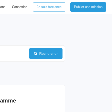
ions
Connexion
Je suis freelance
Publier une mission
Rechercher
gramme