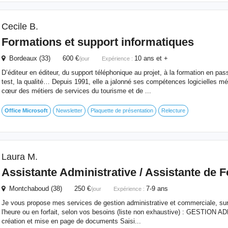
Cecile B.
Formations et support informatiques
Bordeaux (33) 600 €
10 ans et +
/jour
Expérience :
D’éditeur en éditeur, du support téléphonique au projet, à la formation en pass
test, la qualité… Depuis 1991, elle a jalonné ses compétences logicielles mé
cœur des métiers de services du tourisme et de ...
Office
Microsoft
Newsletter
Plaquette de présentation
Relecture
Laura M.
Assistante Administrative / Assistante de 
Montchaboud (38) 250 €
7-9 ans
/jour
Expérience :
Je vous propose mes services de gestion administrative et commerciale, sur
l'heure ou en forfait, selon vos besoins (liste non exhaustive) : GESTION
création et mise en page de documents Saisi...