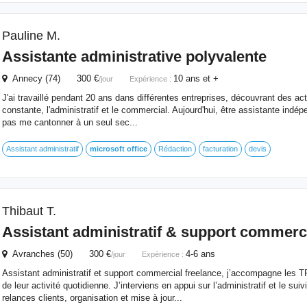
Pauline M.
Assistante administrative polyvalente
Annecy (74) 300 €
10 ans et +
/jour
Expérience :
J'ai travaillé pendant 20 ans dans différentes entreprises, découvrant des ac
constante, l'administratif et le commercial. Aujourd'hui, être assistante ind
pas me cantonner à un seul sec...
Assistant administratif
microsoft
office
Rédaction
facturation
devis
Thibaut T.
Assistant administratif & support commerci
Avranches (50) 300 €
4-6 ans
/jour
Expérience :
Assistant administratif et support commercial freelance, j’accompagne les 
de leur activité quotidienne. J’interviens en appui sur l’administratif et le sui
relances clients, organisation et mise à jour...