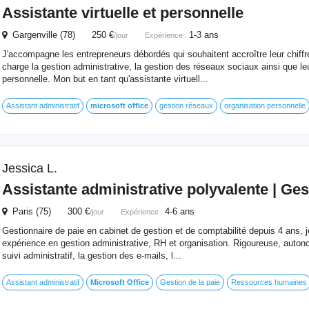
Assistante virtuelle et personnelle
Gargenville (78) 250 €
1-3 ans
/jour
Expérience :
J'accompagne les entrepreneurs débordés qui souhaitent accroître leur chiffre
charge la gestion administrative, la gestion des réseaux sociaux ainsi que le
personnelle. Mon but en tant qu'assistante virtuell...
Assistant administratif
microsoft
office
gestion réseaux
organisation personnelle
Jessica L.
Assistante administrative polyvalente | Ges
Paris (75) 300 €
4-6 ans
/jour
Expérience :
Gestionnaire de paie en cabinet de gestion et de comptabilité depuis 4 ans, j
expérience en gestion administrative, RH et organisation. Rigoureuse, autono
suivi administratif, la gestion des e-mails, l...
Assistant administratif
Microsoft
Office
Gestion de la paie
Ressources humaines