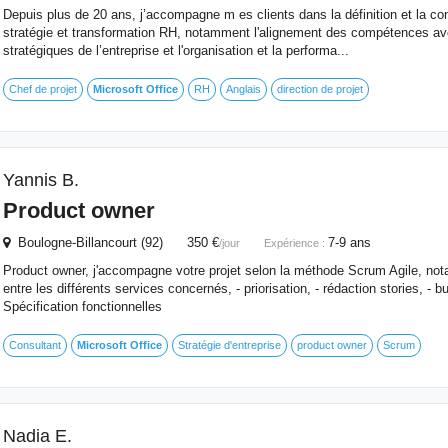
Depuis plus de 20 ans, j’accompagne m es clients dans la définition et la con
stratégie et transformation RH, notamment l'alignement des compétences av
stratégiques de l’entreprise et l'organisation et la performa...
Chef de projet
Microsoft
Office
RH
Anglais
direction de projet
Yannis B.
Product owner
Boulogne-Billancourt (92) 350 €
7-9 ans
/jour
Expérience :
Product owner, j'accompagne votre projet selon la méthode Scrum Agile, nota
entre les différents services concernés, - priorisation, - rédaction stories, - b
Spécification fonctionnelles
Consultant
Microsoft
Office
Stratégie d'entreprise
product owner
Scrum
Nadia E.