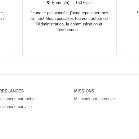
Paris (75) 150 €
/jour
d
ée,
Jeune et passionnée, j'aime repousser mes
 un
limites! Mes spécialités tournent autour de
l'Administration, la communication et
l'événemen...
REELANCES
MISSIONS
reelances par métier
Missions par catégorie
reelances par ville