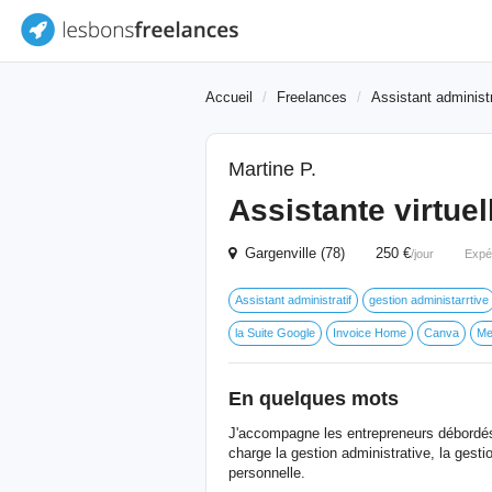
Accueil
Freelances
Assistant administr
Martine P.
Assistante virtuel
Gargenville (78) 250 €
/jour
Expé
Assistant administratif
gestion administarrtive
la Suite Google
Invoice Home
Canva
Me
En quelques mots
J'accompagne les entrepreneurs débordés q
charge la gestion administrative, la gest
personnelle.