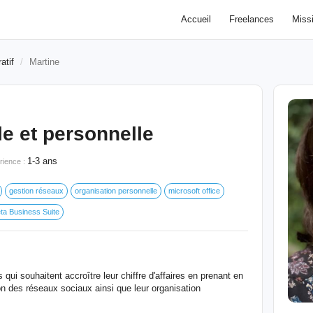
Accueil
Freelances
Miss
atif
Martine
le et personnelle
1-3 ans
rience :
gestion réseaux
organisation personnelle
microsoft office
ta Business Suite
ui souhaitent accroître leur chiffre d'affaires en prenant en
ion des réseaux sociaux ainsi que leur organisation