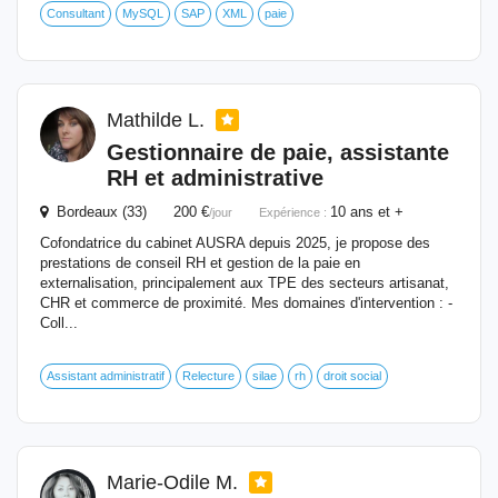
Consultant
MySQL
SAP
XML
paie
Mathilde L.
Gestionnaire
de paie, assistante
RH et administrative
Bordeaux (33) 200 €
10 ans et +
/jour
Expérience :
Cofondatrice du cabinet AUSRA depuis 2025, je propose des
prestations de conseil RH et gestion de la paie en
externalisation, principalement aux TPE des secteurs artisanat,
CHR et commerce de proximité. Mes domaines d'intervention : -
Coll...
Assistant administratif
Relecture
silae
rh
droit social
Marie-Odile M.