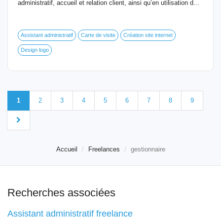
administratif, accueil et relation client, ainsi qu’en utilisation d...
Assistant administratif
Carte de visite
Création site internet
Design logo
1
2
3
4
5
6
7
8
9
Accueil
Freelances
gestionnaire
Recherches associées
Assistant administratif freelance