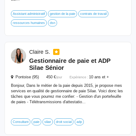
Assistant administratif
gestion de la paie
contrats de travail
ressources humaines
dsn
Claire S.
Gestionnaire
de paie et ADP
Silae Sénior
Pontoise (95) 450 €
10 ans et +
/jour
Expérience :
Bonjour, Dans le métier de la paie depuis 2015, je propose mes
services en qualité de gestionnaire de paie Silae. Voici donc les
tâches que vous pourrez me confier: - Gestion d'un portefeuille
de paies - Télétransmissions d'attestatio...
Consultant
paie
silae
droit social
adp