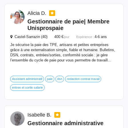
Alicia D.
Gestionnaire
de paie| Membre
Unisprospaie
Castel-Sarrazin (40) 400 €
4-6 ans
/jour
Expérience :
Je sécurise la paie des TPE, artisans et petites entreprises
grâce à une externalisation simple, fiable et humaine. Bulletins,
DSN, contrats, entrées/sorties, conformité sociale : je gère
l’ensemble du cycle de paie pour vous permettre de travaill...
Assistant administratif
paie
dsn
redaction contrat travail
entree et sortie salarie
Isabelle B.
Gestionnaire
administrative