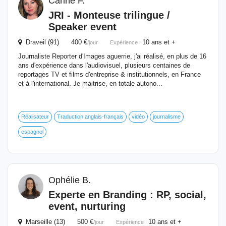
Carine F.
JRI - Monteuse trilingue /
Speaker
event
Draveil (91) 400 €
10 ans et +
/jour
Expérience :
Journaliste Reporter d'Images aguerrie, j'ai réalisé, en plus de 16
ans d'expérience dans l'audiovisuel, plusieurs centaines de
reportages TV et films d'entreprise & institutionnels, en France
et à l'international. Je maitrise, en totale autono...
Réalisateur
Traduction anglais-français
vidéo
journalisme
espagnol
Ophélie B.
Experte en Branding : RP, social,
event
, nurturing
Marseille (13) 500 €
10 ans et +
/jour
Expérience :