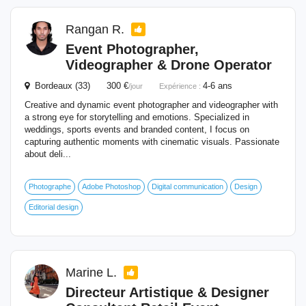
Rangan R.
Event
Photographer,
Videographer & Drone Operator
Bordeaux (33) 300 €
4-6 ans
/jour
Expérience :
Creative and dynamic event photographer and videographer with
a strong eye for storytelling and emotions. Specialized in
weddings, sports events and branded content, I focus on
capturing authentic moments with cinematic visuals. Passionate
about deli...
Photographe
Adobe Photoshop
Digital communication
Design
Editorial design
Marine L.
Directeur Artistique & Designer