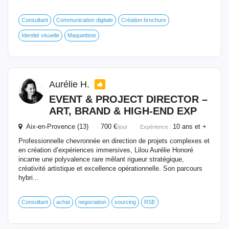
Consultant
Communication digitale
Création brochure
Identité visuelle
Maquettiste
Aurélie H.
EVENT
& PROJECT DIRECTOR –
ART, BRAND & HIGH-END EXP
Aix-en-Provence (13) 700 €
10 ans et +
/jour
Expérience :
Professionnelle chevronnée en direction de projets complexes et
en création d’expériences immersives, Lilou Aurélie Honoré
incarne une polyvalence rare mêlant rigueur stratégique,
créativité artistique et excellence opérationnelle. Son parcours
hybri...
Consultant
achat
negociation
sourcing
RSE