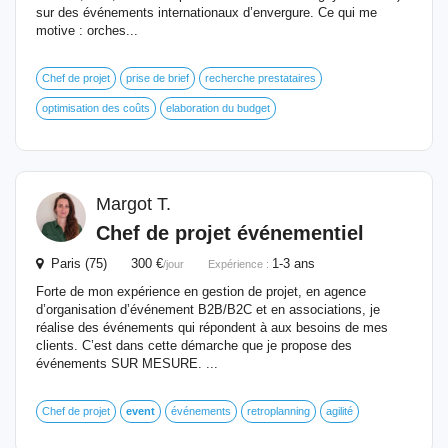
sur des événements internationaux d’envergure. Ce qui me
motive : orches...
Chef de projet
prise de brief
recherche prestataires
optimisation des coûts
elaboration du budget
Margot T.
Chef de projet événementiel
Paris (75) 300 €
1-3 ans
/jour
Expérience :
Forte de mon expérience en gestion de projet, en agence
d’organisation d’événement B2B/B2C et en associations, je
réalise des événements qui répondent à aux besoins de mes
clients. C’est dans cette démarche que je propose des
événements SUR MESURE. ...
Chef de projet
event
événements
retroplanning
agilité