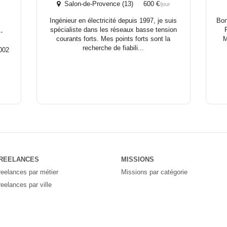
Salon-de-Provence (13) 600 €
/jour
Ingénieur en électricité depuis 1997, je suis
Bon
spécialiste dans les réseaux basse tension
-
courants forts. Mes points forts sont la
M
recherche de fiabili...
002
REELANCES
MISSIONS
reelances par métier
Missions par catégorie
reelances par ville