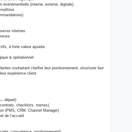
événementielle (interne, externe, digitale)
 maîtrise
commandations)
ources internes
ureuse
fs, à forte valeur ajoutée
que & opérationnel
antes souhaitant clarifier leur positionnement, structurer leur
leur expérience client.
 → départ)
 contrats, checklists, trames)
ation (PMS, CRM, Channel Manager)
et de l’accueil
, carte, concurrence, positionnement)