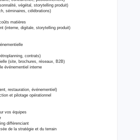
isonnalité, végétal, storytelling produit)
h, séminaires, célébrations)
 coûts matières
(interne, digitale, storytelling produit)
événementielle
s
rétroplanning, contrats)
lle (site, brochures, réseaux, B2B)
ôle événementiel interne
ent, restauration, événementiel)
ction et pilotage opérationnel
pour vos équipes
e
ng différenciant
sée de la stratégie et du terrain