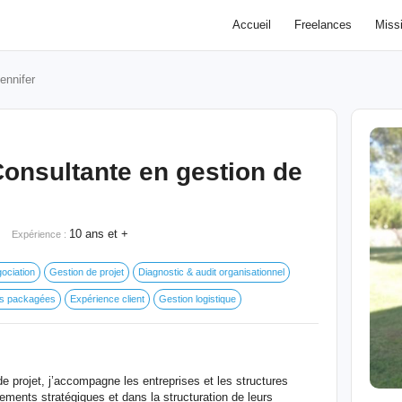
Accueil
Freelances
Miss
ennifer
onsultante en gestion de
10 ans et +
Expérience :
ociation
Gestion de projet
Diagnostic & audit organisationnel
es packagées
Expérience client
Gestion logistique
 projet, j’accompagne les entreprises et les structures
ments stratégiques et dans la structuration de leurs