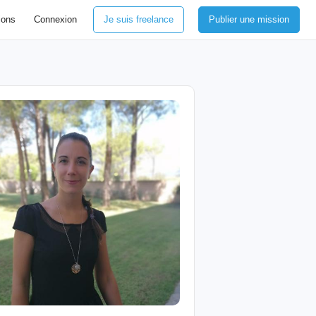
ions
Connexion
Je suis freelance
Publier une mission