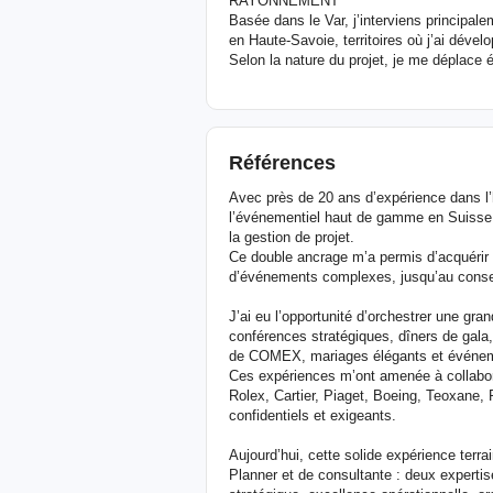
RAYONNEMENT
Basée dans le Var, j’interviens principa
en Haute-Savoie, territoires où j’ai dével
Selon la nature du projet, je me déplace é
Références
Avec près de 20 ans d’expérience dans l’h
l’événementiel haut de gamme en Suisse, j
la gestion de projet.
Ce double ancrage m’a permis d’acquérir u
d’événements complexes, jusqu’au consei
J’ai eu l’opportunité d’orchestrer une gra
conférences stratégiques, dîners de gala
de COMEX, mariages élégants et événeme
Ces expériences m’ont amenée à collabore
Rolex, Cartier, Piaget, Boeing, Teoxane,
confidentiels et exigeants.
Aujourd’hui, cette solide expérience terra
Planner et de consultante : deux experti