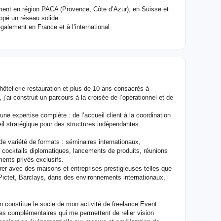
lement en région PACA (Provence, Côte d’Azur), en Suisse et
oppé un réseau solide.
galement en France et à l’international.
ôtellerie restauration et plus de 10 ans consacrés à
’ai construit un parcours à la croisée de l’opérationnel et de
ne expertise complète : de l’accueil client à la coordination
l stratégique pour des structures indépendantes.
nde variété de formats : séminaires internationaux,
, cocktails diplomatiques, lancements de produits, réunions
nts privés exclusifs.
r avec des maisons et entreprises prestigieuses telles que
 Pictet, Barclays, dans des environnements internationaux,
in constitue le socle de mon activité de freelance Event
ses complémentaires qui me permettent de relier vision