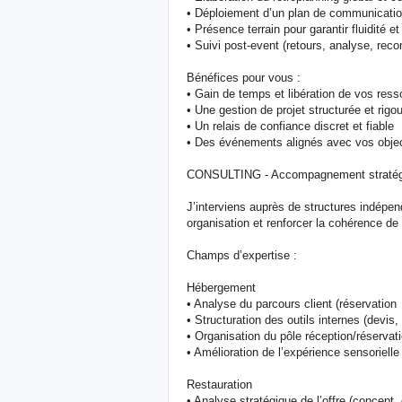
• Déploiement d’un plan de communication 
• Présence terrain pour garantir fluidité et
• Suivi post-event (retours, analyse, re
Bénéfices pour vous :
• Gain de temps et libération de vos ress
• Une gestion de projet structurée et rigo
• Un relais de confiance discret et fiable
• Des événements alignés avec vos objecti
CONSULTING - Accompagnement stratégi
J’interviens auprès de structures indépend
organisation et renforcer la cohérence de 
Champs d’expertise :
Hébergement
• Analyse du parcours client (réservation
• Structuration des outils internes (devis,
• Organisation du pôle réception/réserv
• Amélioration de l’expérience sensorielle 
Restauration
• Analyse stratégique de l’offre (concept