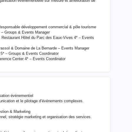
rganisation événementielle sur mesure et amélioration de
 Responsable développement commercial & pôle tourisme
5* – Groups & Events Manager
& Restaurant Hôtel du Parc des Eaux-Vives 4* – Events
rassol & Domaine de La Bernarde – Events Manager
 5* – Groups & Events Coordinator
ference Center 4* – Events Coordinator
isation événementiel
unication et le pilotage d’événements complexes.
estion & Marketing
el, stratégie marketing et organisation des services.