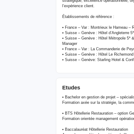
stratégique, excellence opérationnelle, o
l’expérience client.
Établissements de référence :
• France – Var : Montrieux le Hameau –
• Suisse – Genève : Hôtel d’Angleterre 
• Suisse – Genève : Hôtel Métropole 5* 
Manager
• France – Var : La Commanderie de Pey
• Suisse – Genève : Hôtel Le Richemond
• Suisse – Genève: Starling Hotel & Con
Etudes
• Bachelor en gestion de projet – spécial
Formation axée sur la stratégie, la comm
• BTS Hôtellerie Restauration – option G
Formation orientée management opérationn
• Baccalauréat Hôtellerie Restauration