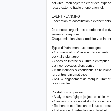
activités. Mon objectif : créer des expér
regard externe fiable et opérationnel.
EVENT PLANNING
Conception et coordination d’événements
Je conçois, organise et coordonne des 
leviers stratégiques.
Chaque mission vise à traduire vos inten
Types d’événements accompagnés :
• Communication & image : lancements d
cocktails signature.
• Cohésion interne & culture d’entreprise 
d’année, voyages d’entreprise.
• Institutionnels & confidentiels : réuni
rencontres diplomatiques.
• RSE & engagement de marque : immersio
responsables.
Prestations proposées :
• Analyse stratégique (objectifs, cible, 
• Création du concept et du fil conducteur
• Recherche et sélection de lieux et prest
• Élaboration du rétroplanning global et co