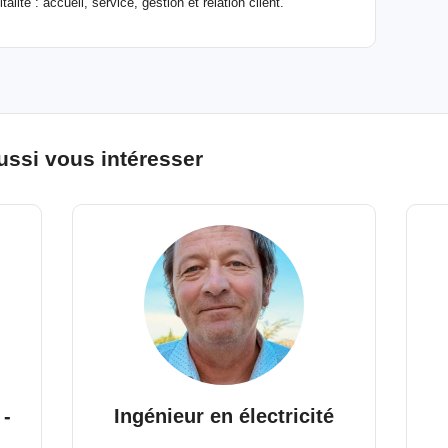
ité : accueil, service, gestion et relation client.
ussi vous intéresser
 -
Ingénieur en électricité