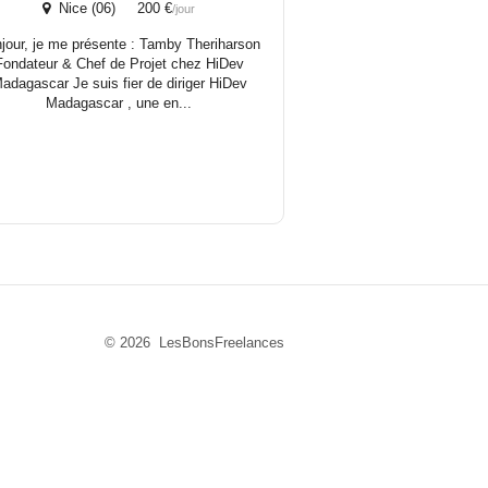
Nice (06) 200 €
/jour
jour, je me présente : Tamby Theriharson
Fondateur & Chef de Projet chez HiDev
adagascar Je suis fier de diriger HiDev
Madagascar , une en...
© 2026 LesBonsFreelances