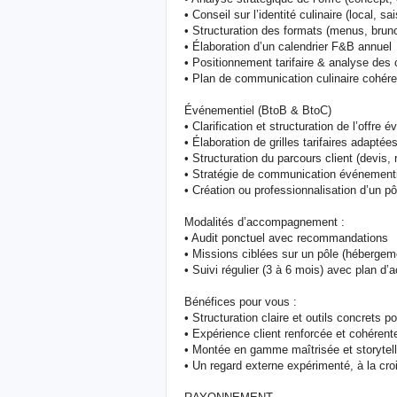
• Conseil sur l’identité culinaire (local, sa
• Structuration des formats (menus, brunc
• Élaboration d’un calendrier F&B annuel
• Positionnement tarifaire & analyse des
• Plan de communication culinaire cohérent 
Événementiel (BtoB & BtoC)
• Clarification et structuration de l’offre 
• Élaboration de grilles tarifaires adaptée
• Structuration du parcours client (devis, 
• Stratégie de communication événementie
• Création ou professionnalisation d’un p
Modalités d’accompagnement :
• Audit ponctuel avec recommandations
• Missions ciblées sur un pôle (hébergem
• Suivi régulier (3 à 6 mois) avec plan d’a
Bénéfices pour vous :
• Structuration claire et outils concrets 
• Expérience client renforcée et cohérent
• Montée en gamme maîtrisée et storytelli
• Un regard externe expérimenté, à la croi