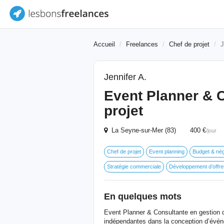
Accueil
Freelances
Chef de projet
J
Jennifer A.
Event Planner & C
projet
La Seyne-sur-Mer (83) 400 €
/jour
Chef de projet
Event planning
Budget & nég
Stratégie commerciale
Développement d’offr
En quelques mots
Event Planner & Consultante en gestion de
indépendantes dans la conception d’événe