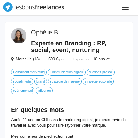
Toggle
navigat
Ophélie B.
Experte en Branding : RP,
social, event, nurturing
Marseille (13) 500 €
10 ans et +
/jour
Expérience :
Consultant marketing
Communication digitale
relations presse
social media
brand
stratégie de marque
stratégie éditoriale
évènementiel
influence
En quelques mots
Après 11 ans en CDI dans le marketing digital, je serais ravie de
travailler avec vous pour faire rayonner votre marque.
Mes domaines de prédilection sont :