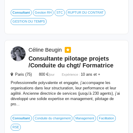
Consultant
Gestion RH
STC
RUPTUR DU CONTRAT
GESTION DU TEMPS
Céline Beugin
Consultante pilotage projets
/Conduite du chgt/ Formatrice
Paris (75) 800 €
10 ans et +
/jour
Expérience :
Professionnelle polyvalente et engagée, j’accompagne les
organisations dans leur structuration, leur performance et leur
agilité. Ancienne directrice de services (jusqu’à 230 agents), j’ai
développé une solide expertise en management, pilotage de
pro...
Consultant
Conduite du changement
Management
Facilitation
RSE