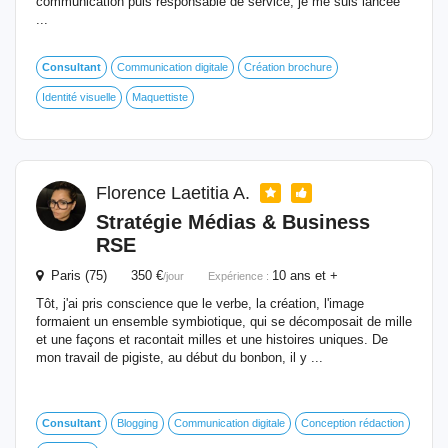
communication puis responsable de service, je me suis lancée
...
Consultant
Communication digitale
Création brochure
Identité visuelle
Maquettiste
Florence Laetitia A.
Stratégie Médias & Business
RSE
Paris (75) 350 €
10 ans et +
/jour
Expérience :
Tôt, j'ai pris conscience que le verbe, la création, l'image
formaient un ensemble symbiotique, qui se décomposait de mille
et une façons et racontait milles et une histoires uniques. De
mon travail de pigiste, au début du bonbon, il y ...
Consultant
Blogging
Communication digitale
Conception rédaction