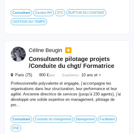
Consultant
Gestion RH
STC
RUPTUR DU CONTRAT
GESTION DU TEMPS
Céline Beugin
Consultante pilotage projets
/Conduite du chgt/ Formatrice
Paris (75) 800 €
10 ans et +
/jour
Expérience :
Professionnelle polyvalente et engagée, j’accompagne les
organisations dans leur structuration, leur performance et leur
agilité. Ancienne directrice de services (jusqu’à 230 agents), j’ai
développé une solide expertise en management, pilotage de
pro...
Consultant
Conduite du changement
Management
Facilitation
RSE