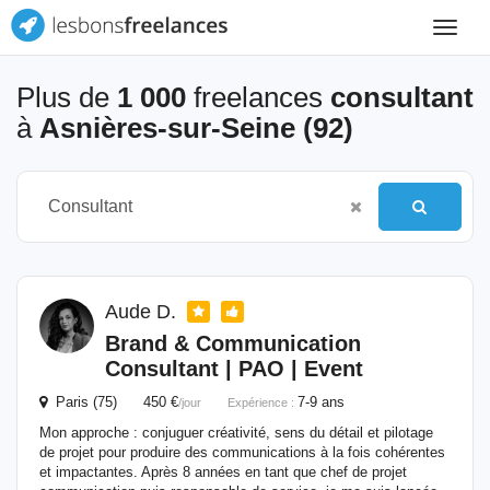
Toggle
navigat
Plus de
1 000
freelances
consultant
à
Asnières-sur-Seine (92)
Aude D.
Brand & Communication
Consultant
| PAO | Event
Paris (75) 450 €
7-9 ans
/jour
Expérience :
Mon approche : conjuguer créativité, sens du détail et pilotage
de projet pour produire des communications à la fois cohérentes
et impactantes. Après 8 années en tant que chef de projet