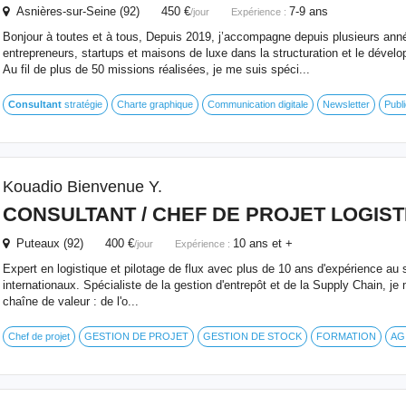
Asnières-sur-Seine (92) 450 €
7-9 ans
/jour
Expérience :
Bonjour à toutes et à tous, Depuis 2019, j’accompagne depuis plusieurs ann
entrepreneurs, startups et maisons de luxe dans la structuration et le dévelo
Au fil de plus de 50 missions réalisées, je me suis spéci...
Consultant
stratégie
Charte graphique
Communication digitale
Newsletter
Publi
Kouadio Bienvenue Y.
CONSULTANT
/ CHEF DE PROJET LOGIST
Puteaux (92) 400 €
10 ans et +
/jour
Expérience :
Expert en logistique et pilotage de flux avec plus de 10 ans d'expérience au
internationaux. Spécialiste de la gestion d'entrepôt et de la Supply Chain, je 
chaîne de valeur : de l'o...
Chef de projet
GESTION DE PROJET
GESTION DE STOCK
FORMATION
AG