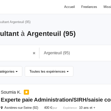
Accueil
Freelances
Miss
ultant Argenteuil (95)
ultant
à
Argenteuil (95)
catégories
Toutes les expériences
Soumia K.
Experte paie Administration/SIRH/saisie c
Asnières-sur-Seine (92) 400 €
10 ans et +
/jour
Expérience :