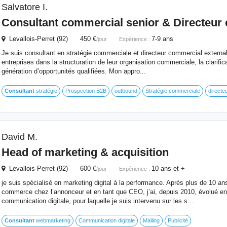
Salvatore I.
Consultant
commercial senior & Directeur
Levallois-Perret (92) 450 €
7-9 ans
/jour
Expérience :
Je suis consultant en stratégie commerciale et directeur commercial externa
entreprises dans la structuration de leur organisation commerciale, la clarificat
génération d’opportunités qualifiées. Mon appro...
Consultant
stratégie
Prospection B2B
outbound
Stratégie commerciale
directe
David M.
Head of marketing & acquisition
Levallois-Perret (92) 600 €
10 ans et +
/jour
Expérience :
je suis spécialisé en marketing digital à la performance. Après plus de 10 an
commerce chez l’annonceur et en tant que CEO, j’ai, depuis 2010, évolué e
communication digitale, pour laquelle je suis intervenu sur les s...
Consultant
webmarketing
Communication digitale
Mailing
Publicité