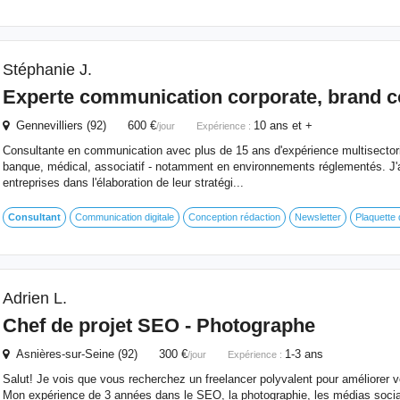
Stéphanie J.
Experte communication corporate, brand con
Gennevilliers (92) 600 €
10 ans et +
/jour
Expérience :
Consultante en communication avec plus de 15 ans d'expérience multisectorie
banque, médical, associatif - notamment en environnements réglementés. J
entreprises dans l'élaboration de leur stratégi...
Consultant
Communication digitale
Conception rédaction
Newsletter
Plaquette 
Adrien L.
Chef de projet SEO - Photographe
Asnières-sur-Seine (92) 300 €
1-3 ans
/jour
Expérience :
Salut! Je vois que vous recherchez un freelancer polyvalent pour améliorer v
Mon expérience de 3 années dans le SEO, la photographie, les médias sociau