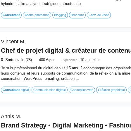
hybride : j’allie analyse stratégique, structuratio...
Consultant
Adobe photoshop
Blogging
Brochure
Carte de visite
Vincent M.
Chef de projet digital & créateur de conten
Sartrouville (78) 400 €
10 ans et +
/jour
Expérience :
Je suis professionnel du digital depuis 15 ans. J’accompagne des organisati
leurs contenus et leurs supports de communication, de la réflexion à la mise 
coordination, WordPress, emailing, création ...
Consultant
digital
Communication digitale
Conception web
Création graphique
C
Annis M.
Brand Strategy • Digital Marketing • Fashio