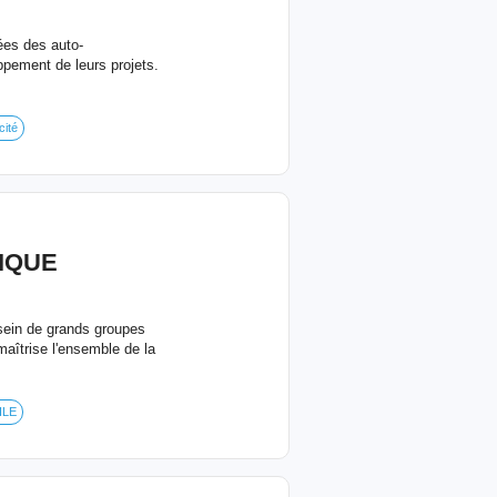
ées des auto-
ppement de leurs projets.
cité
IQUE
 sein de grands groupes
maîtrise l'ensemble de la
ILE