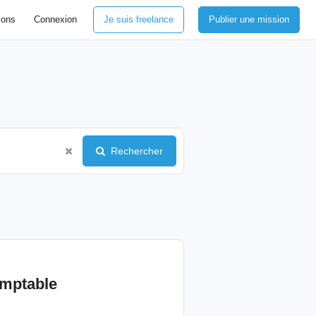
ions
Connexion
Je suis freelance
Publier une mission
Rechercher
omptable