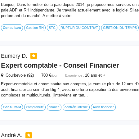
Bonjour, Dans le métier de la paie depuis 2014, je propose mes services en q
paie ADP et RH indépendante. Je travaille actuellement avec le logiciel Silae q
performant du marché. A mettre à votre...
Consultant
Gestion RH
STC
RUPTUR DU CONTRAT
GESTION DU TEMPS
Eumery D.
Expert comptable - Conseil Financier
Courbevoie (92) 700 €
10 ans et +
/jour
Expérience :
Expert-comptable et commissaire aux comptes, je cumule plus de 12 ans d’
audit financier au sein d’un Big 4, avec une forte exposition à des environne
complexes et multiculturels. j'interviens en tan...
Consultant
comptabilité
finance
contrôle interne
Audit financier
André A.