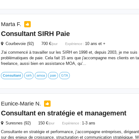
Marta F.
Consultant
SIRH Paie
Courbevoie (92) 700 €
10 ans et +
/jour
Expérience :
J'ai commencé à travailler sur les SIRH en 1998 et, depuis 2003, je me suis 
problématiques de paie. Cela fait 15 ans que j'accompagne mes clients en ta
freelance, aussi bien en assistance MOA, qu'...
Consultant
sirh
amoa
paie
GTA
Eunice-Marie N.
Consultant
en stratégie et management
Suresnes (92) 150 €
1-3 ans
/jour
Expérience :
Consultante en stratégie et performance, j’accompagne entreprises, dirigeant
sur des enjeux de croissance, structuration et communication stratégique. 