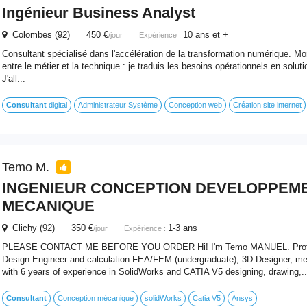
Ingénieur Business Analyst
Colombes (92) 450 €
10 ans et +
/jour
Expérience :
Consultant spécialisé dans l'accélération de la transformation numérique. Mon 
entre le métier et la technique : je traduis les besoins opérationnels en soluti
J'all...
Consultant
digital
Administrateur Système
Conception web
Création site internet
Temo M.
INGENIEUR CONCEPTION DEVELOPPEM
MECANIQUE
Clichy (92) 350 €
1-3 ans
/jour
Expérience :
PLEASE CONTACT ME BEFORE YOU ORDER Hi! I'm Temo MANUEL. Profes
Design Engineer and calculation FEA/FEM (undergraduate), 3D Designer, m
with 6 years of experience in SolidWorks and CATIA V5 designing, drawing,..
Consultant
Conception mécanique
solidWorks
Catia V5
Ansys