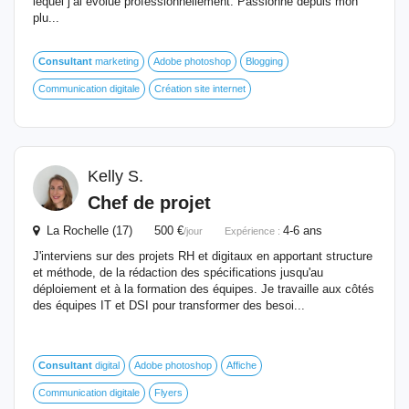
lequel j’ai évolué professionnellement. Passionné depuis mon
plu...
Consultant
marketing
Adobe photoshop
Blogging
Communication digitale
Création site internet
Kelly S.
Chef de projet
La Rochelle (17) 500 €
4-6 ans
/jour
Expérience :
J'interviens sur des projets RH et digitaux en apportant structure
et méthode, de la rédaction des spécifications jusqu'au
déploiement et à la formation des équipes. Je travaille aux côtés
des équipes IT et DSI pour transformer des besoi...
Consultant
digital
Adobe photoshop
Affiche
Communication digitale
Flyers