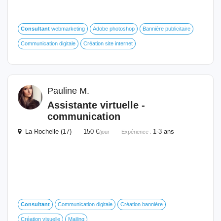
Consultant
webmarketing
Adobe photoshop
Bannière publicitaire
Communication digitale
Création site internet
Pauline M.
Assistante virtuelle -
communication
La Rochelle (17) 150 €
1-3 ans
/jour
Expérience :
Consultant
Communication digitale
Création bannière
Création visuelle
Mailing