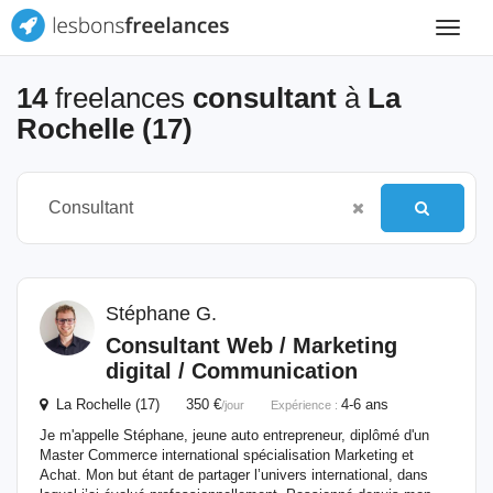
Toggle
navigat
14
freelances
consultant
à
La
Rochelle (17)
Stéphane G.
Consultant
Web / Marketing
digital / Communication
La Rochelle (17) 350 €
4-6 ans
/jour
Expérience :
Je m'appelle Stéphane, jeune auto entrepreneur, diplômé d'un
Master Commerce international spécialisation Marketing et
Achat. Mon but étant de partager l’univers international, dans