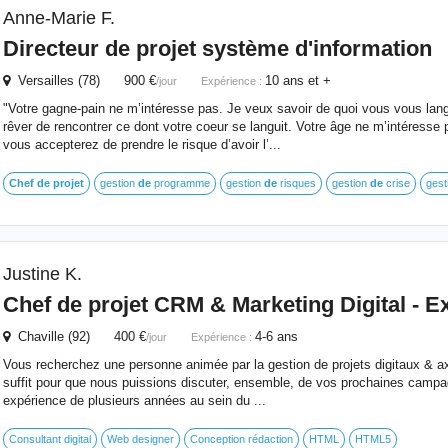
Anne-Marie F.
Directeur
de
projet
système d'information
Versailles (78) 900 €
10 ans et +
/jour
Expérience :
"Votre gagne-pain ne m’intéresse pas. Je veux savoir de quoi vous vous lan
rêver de rencontrer ce dont votre coeur se languit. Votre âge ne m’intéresse 
vous accepterez de prendre le risque d’avoir l’...
Chef
de
projet
gestion
de
programme
gestion
de
risques
gestion
de
crise
gest
Justine K.
Chef
de
projet
CRM & Marketing Digital - Ex
Chaville (92) 400 €
4-6 ans
/jour
Expérience :
Vous recherchez une personne animée par la gestion de projets digitaux & 
suffit pour que nous puissions discuter, ensemble, de vos prochaines campag
expérience de plusieurs années au sein du ...
Consultant digital
Web designer
Conception rédaction
HTML
HTML5