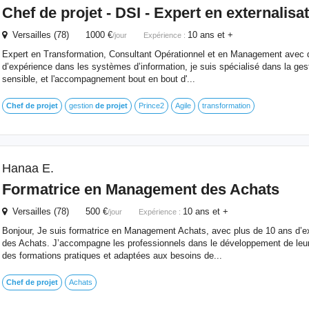
Chef
de
projet
- DSI - Expert en externalisa
Versailles (78) 1000 €
10 ans et +
/jour
Expérience :
Expert en Transformation, Consultant Opérationnel et en Management avec
d’expérience dans les systèmes d’information, je suis spécialisé dans la gest
sensible, et l'accompagnement bout en bout d'...
Chef
de
projet
gestion
de
projet
Prince2
Agile
transformation
Hanaa E.
Formatrice en Management des Achats
Versailles (78) 500 €
10 ans et +
/jour
Expérience :
Bonjour, Je suis formatrice en Management Achats, avec plus de 10 ans d’e
des Achats. J’accompagne les professionnels dans le développement de leu
des formations pratiques et adaptées aux besoins de...
Chef
de
projet
Achats