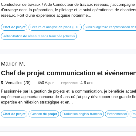
Conducteur de travaux / Aide Conducteur de travaux réseaux, j’accompagne l
d’ouvrage dans la préparation, le pilotage et le suivi opérationnel de chantier
réseaux. Fort d’une expérience acquise notamme...
Chef
de
projet
Lecture et analyse
de
plans (EXE
Suivi budgétaire et optimisation de
Réhabilitation
de
réseaux sans tranchée (chemis
Marion M.
Chef
de
projet
communication et événement
Versailles (78) 450 €
4-6 ans
/jour
Expérience :
Passionnée par la gestion de projets et la communication, je bénéficie actue
expérience agence/annonceur de 4 ans où j'ai pu y développer une grande flexi
expertise en réflexion stratégique et en...
Chef
de
projet
Gestion
de
projet
Traduction anglais-français
Événementiel
Pa