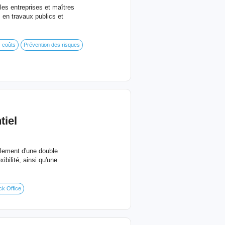
es entreprises et maîtres
s en travaux publics et
s coûts
Prévention des risques
iel
llement d'une double
bilité, ainsi qu'une
ck Office