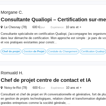
Morgane C.
Consultante Qualiopi – Certification sur-m
Le Chesnay (78) 600 €
10 ans et +
/jour
Expérience :
Consultante spécialisée en certification Qualiopi, j'accompagne les organism
dans leur démarche de certification. Mon approche est simple : je pars de vot
et vos pratiques existantes pour constr...
Chef
de
projet
Gestion
de
Projet
Conduite du Changement
Certification Qualiopi
Romuald H.
Chef
de
projet
centre
de
contact et IA
Noisy-le-Roi (78) 600 €
10 ans et +
/jour
Expérience :
Consultant et chef de projet en IA conversationnelle et générative, fort de p
en gestion de projets technologiques, relation client et transformation digita
grandes entreprises comme la société générale, ...