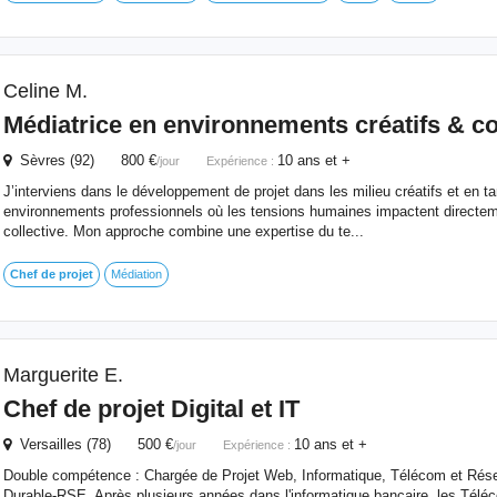
Celine M.
Médiatrice en environnements créatifs & co
Sèvres (92) 800 €
10 ans et +
/jour
Expérience :
J’interviens dans le développement de projet dans les milieu créatifs et en t
environnements professionnels où les tensions humaines impactent directem
collective. Mon approche combine une expertise du te...
Chef
de
projet
Médiation
Marguerite E.
Chef
de
projet
Digital et IT
Versailles (78) 500 €
10 ans et +
/jour
Expérience :
Double compétence : Chargée de Projet Web, Informatique, Télécom et Rés
Durable-RSE. Après plusieurs années dans l'informatique bancaire, les Téléc