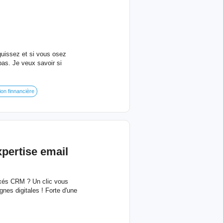
guissez et si vous osez
pas. Je veux savoir si
ion finnancière
pertise email
axés CRM ? Un clic vous
nes digitales ! Forte d'une