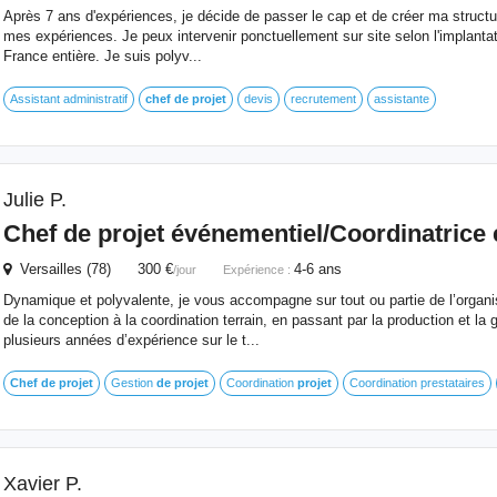
Après 7 ans d'expériences, je décide de passer le cap et de créer ma structure
mes expériences. Je peux intervenir ponctuellement sur site selon l'implantat
France entière. Je suis polyv...
Assistant administratif
chef
de
projet
devis
recrutement
assistante
Julie P.
Chef
de
projet
événementiel/Coordinatrice 
Versailles (78) 300 €
4-6 ans
/jour
Expérience :
Dynamique et polyvalente, je vous accompagne sur tout ou partie de l’organ
de la conception à la coordination terrain, en passant par la production et la 
plusieurs années d’expérience sur le t...
Chef
de
projet
Gestion
de
projet
Coordination
projet
Coordination prestataires
Xavier P.