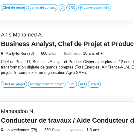
Chef
de
projet
centre
de
contact
IA
CRC
IA conversationnelle
Anis Mohamed A.
Business Analyst,
Chef
de
Projet
et Produc
Marly-le-Roi (78) 600 €
10 ans et +
/jour
Expérience :
Chef de Projet IT, Business Analyst et Product Owner avec plus de 12 ans d
transformation digitale de grands comptes (TotalEnergies, Air France-KLM, E
projets SI complexes en organisation Agile SAFe, ...
Chef
de
projet
Management
de
projet
XML
API
BPMN
Mamoudou N.
Conducteur
de
travaux / Aide Conducteur
d
Louveciennes (78) 350 €
1-3 ans
/jour
Expérience :