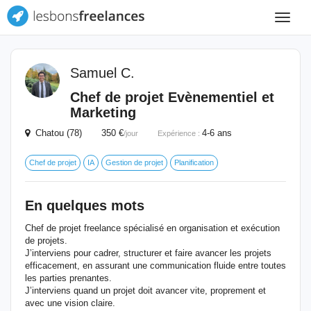
Toggle
navigat
Samuel C.
Chef de projet Evènementiel et
Marketing
Chatou (78) 350 €
4-6 ans
/jour
Expérience :
Chef de projet
IA
Gestion de projet
Planification
En quelques mots
Chef de projet freelance spécialisé en organisation et exécution
de projets.
J’interviens pour cadrer, structurer et faire avancer les projets
efficacement, en assurant une communication fluide entre toutes
les parties prenantes.
J’interviens quand un projet doit avancer vite, proprement et
avec une vision claire.