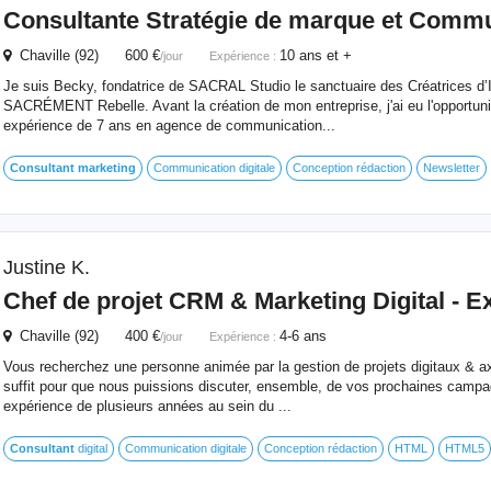
Consultante Stratégie de marque et Commun
Chaville (92) 600 €
10 ans et +
/jour
Expérience :
Je suis Becky, fondatrice de SACRAL Studio le sanctuaire des Créatrices d’
SACRÉMENT Rebelle. Avant la création de mon entreprise, j'ai eu l'opportun
expérience de 7 ans en agence de communication...
Consultant
marketing
Communication digitale
Conception rédaction
Newsletter
Justine K.
Chef de projet CRM &
Marketing
Digital - E
Chaville (92) 400 €
4-6 ans
/jour
Expérience :
Vous recherchez une personne animée par la gestion de projets digitaux & 
suffit pour que nous puissions discuter, ensemble, de vos prochaines campag
expérience de plusieurs années au sein du ...
Consultant
digital
Communication digitale
Conception rédaction
HTML
HTML5