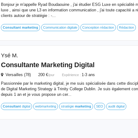
Bonjour je m'appelle Ryad Boudaouine , j'ai étudier ESG Luxe en spécialité m
luxe , ainsi que une L3 en information communication , j'ai toute capacité a
clients autour de stratégie : -...
Consultant
marketing
Communication digitale
Conception rédaction
Rédaction
Ysé M.
Consultante
Marketing
Digital
Versailles (78) 200 €
1-3 ans
/jour
Expérience :
Passionnée par le marketing digital, je me suis spécialisée dans cette discipl
de Digital Marketing Strategy à Trinity College Dublin. Je suis également cons
depuis 1 an et je vous propose un cer...
Consultant
digital
webmarketing
stratégie
marketing
SEO
audit digital