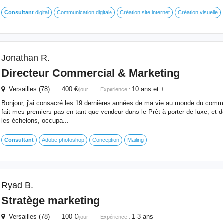
Consultant
digital
Communication digitale
Création site internet
Création visuelle
Jonathan R.
Directeur Commercial &
Marketing
Versailles (78) 400 €
10 ans et +
/jour
Expérience :
Bonjour, j'ai consacré les 19 dernières années de ma vie au monde du commer
fait mes premiers pas en tant que vendeur dans le Prêt à porter de luxe, et dep
les échelons, occupa...
Consultant
Adobe photoshop
Conception
Mailing
Ryad B.
Stratège
marketing
Versailles (78) 100 €
1-3 ans
/jour
Expérience :