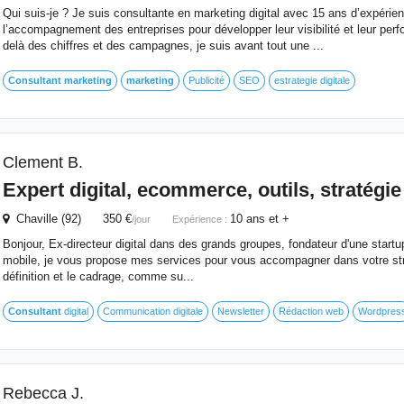
Qui suis-je ? Je suis consultante en marketing digital avec 15 ans d’expérie
l’accompagnement des entreprises pour développer leur visibilité et leur per
delà des chiffres et des campagnes, je suis avant tout une ...
Consultant
marketing
marketing
Publicité
SEO
estrategie digitale
Clement B.
Expert digital, ecommerce, outils, stratégi
Chaville (92) 350 €
10 ans et +
/jour
Expérience :
Bonjour, Ex-directeur digital dans des grands groupes, fondateur d'une startup
mobile, je vous propose mes services pour vous accompagner dans votre strat
définition et le cadrage, comme su...
Consultant
digital
Communication digitale
Newsletter
Rédaction web
Wordpres
Rebecca J.