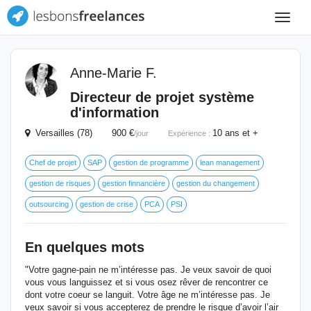
Toggle
navigat
Anne-Marie F.
Directeur de projet système
d'information
Versailles (78) 900 €
10 ans et +
/jour
Expérience :
Chef de projet
SAP
gestion de programme
lean management
gestion de risques
gestion finnancière
gestion du changement
outsourcing
gestion de crise
PCA
PSI
En quelques mots
"Votre gagne-pain ne m’intéresse pas. Je veux savoir de quoi
vous vous languissez et si vous osez rêver de rencontrer ce
dont votre coeur se languit. Votre âge ne m’intéresse pas. Je
veux savoir si vous accepterez de prendre le risque d’avoir l’air