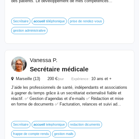
des patients. Le développement de mes compétences...
Secrétaire
accueil
téléphonique
prise de rendez-vous
gestion administrative
Vanessa P.
Secrétaire médicale
Marseille (13) 200 €
10 ans et +
/jour
Expérience :
J’aide les professionnels de santé, indépendants et associations
à gagner du temps grâce à un secrétariat externalisé fiable et
réactif. ✅ Gestion d’agendas et d’e-mails ✅ Rédaction et mise
en forme de documents ✅ Facturation, relances et suivi ad...
Secrétaire
accueil
telephonique
redaction dicuments
frappe de compte rendu
gestion mails