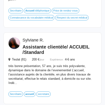
Secrétaire
Accueil
téléphonique
Prise de rendez-vous
Connaissance du vocabulaire médical
Respect du secret médical
Sylviane R.
Assistante clientèle/
ACCUEIL
/Standard
Teulat (81) 200 €
4-6 ans
/jour
Expérience :
très bonne présentation, 57 ans, je suis très polyvalente,
dynamique dans le domaine de l’evenementiel L’accueil,
l’assistance auprès de la clientèle, en plus divers travaux de
secrétariat, effectue le relais standard, à domicile ou sur site.
Indé...
Secrétaire
accueil
secretaire