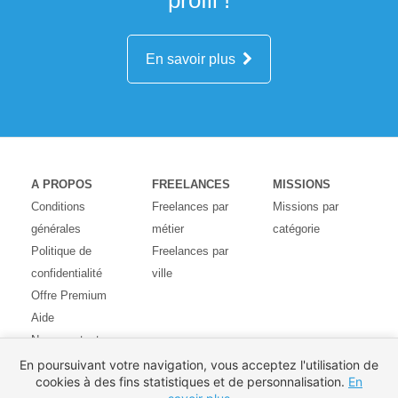
profil !
En savoir plus
A PROPOS
FREELANCES
MISSIONS
Conditions
Freelances par
Missions par
générales
métier
catégorie
Politique de
Freelances par
confidentialité
ville
Offre Premium
Aide
Nous contacter
Avis des
En poursuivant votre navigation, vous acceptez l'utilisation de
cookies à des fins statistiques et de personnalisation.
En
utilisateurs