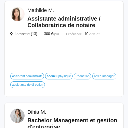
Mathilde M.
Assistante administrative /
Collaboratrice de notaire
Lambesc (13) 300 €
10 ans et +
/jour
Expérience :
Assistant administratif
accueil
physique
Rédaction
office manager
assistante de direction
Dihia M.
Bachelor Management et gestion
d'entreprise