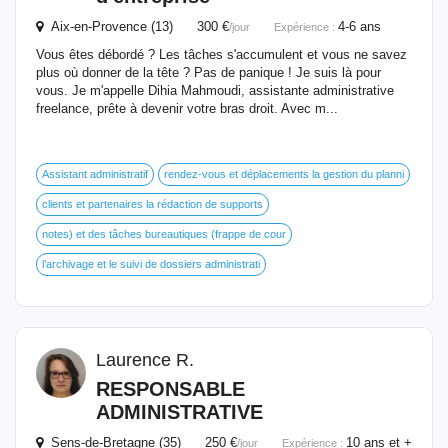
Aix-en-Provence (13) 300 €
4-6 ans
/jour
Expérience :
Vous êtes débordé ? Les tâches s'accumulent et vous ne savez
plus où donner de la tête ? Pas de panique ! Je suis là pour
vous. Je m'appelle Dihia Mahmoudi, assistante administrative
freelance, prête à devenir votre bras droit. Avec m...
Assistant administratif
rendez-vous et déplacements la gestion du planni
clients et partenaires la rédaction de supports
notes) et des tâches bureautiques (frappe de cour
l’archivage et le suivi de dossiers administrati
Laurence R.
RESPONSABLE
ADMINISTRATIVE
Sens-de-Bretagne (35) 250 €
10 ans et +
/jour
Expérience :