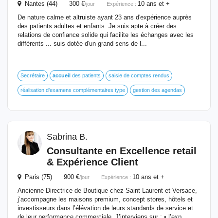
Nantes (44) 300 €
10 ans et +
/jour
Expérience :
De nature calme et altruiste ayant 23 ans d'expérience auprès
des patients adultes et enfants. Je suis apte à créer des
relations de confiance solide qui facilite les échanges avec les
différents ... suis dotée d'un grand sens de l...
Secrétaire
accueil
des patients
saisie de comptes rendus
réalisation d'examens complémentaires type
gestion des agendas
Sabrina B.
Consultante en Excellence retail
& Expérience Client
Paris (75) 900 €
10 ans et +
/jour
Expérience :
Ancienne Directrice de Boutique chez Saint Laurent et Versace,
j’accompagne les maisons premium, concept stores, hôtels et
investisseurs dans l’élévation de leurs standards de service et
de leur performance commerciale. J’interviens sur : • l’exp...