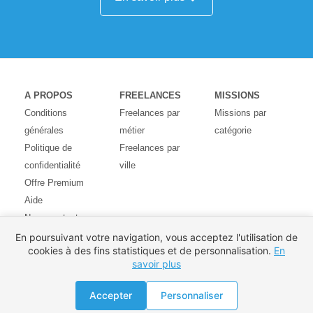
A PROPOS
FREELANCES
MISSIONS
Conditions
Freelances par
Missions par
générales
métier
catégorie
Politique de
Freelances par
confidentialité
ville
Offre Premium
Aide
Nous contacter
Avis des
En poursuivant votre navigation, vous acceptez l'utilisation de
cookies à des fins statistiques et de personnalisation.
En
utilisateurs
savoir plus
Partenaires
Pays
Accepter
Personnaliser