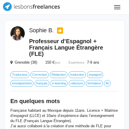
Toggle
navigat
Sophie B.
Professeur d’Espagnol +
Français Langue Étrangère
(FLE)
Grenoble (38) 150 €
7-9 ans
/jour
Expérience :
Traducteur
Correction
Rédaction
traduction
espagnol
enseignement
français
e-learning
relecture
formateur
fle
En quelques mots
Française habitant au Mexique depuis 11ans. Licence + Maitrise
d’espagnol (LLCE) et 10ans d’expérience dans l’enseignement
du FLE (Français Langue Étrangère).
J’ai aussi collaboré à la création d’une méthode de FLE pour