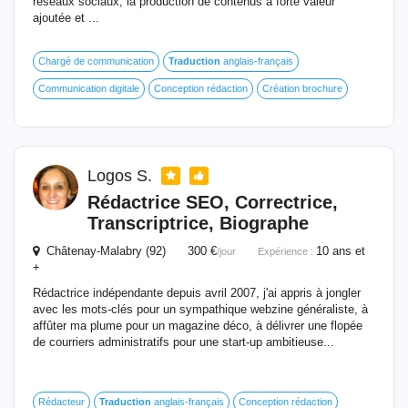
réseaux sociaux, la production de contenus à forte valeur
ajoutée et ...
Chargé de communication
Traduction
anglais-français
Communication digitale
Conception rédaction
Création brochure
Logos S.
Rédactrice SEO, Correctrice,
Transcriptrice, Biographe
Châtenay-Malabry (92) 300 €
10 ans et
/jour
Expérience :
+
Rédactrice indépendante depuis avril 2007, j'ai appris à jongler
avec les mots-clés pour un sympathique webzine généraliste, à
affûter ma plume pour un magazine déco, à délivrer une flopée
de courriers administratifs pour une start-up ambitieuse...
Rédacteur
Traduction
anglais-français
Conception rédaction