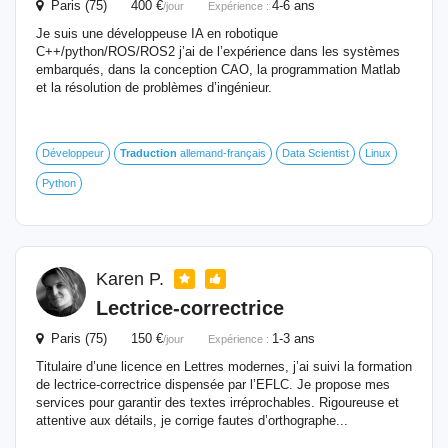
Paris (75) 400 €
4-6 ans
/jour
Expérience :
Je suis une développeuse IA en robotique
C++/python/ROS/ROS2 j’ai de l’expérience dans les systèmes
embarqués, dans la conception CAO, la programmation Matlab
et la résolution de problèmes d’ingénieur.
Développeur
Traduction
allemand-français
Data Scientist
Linux
Python
Karen P.
Lectrice-correctrice
Paris (75) 150 €
1-3 ans
/jour
Expérience :
Titulaire d’une licence en Lettres modernes, j’ai suivi la formation
de lectrice-correctrice dispensée par l’EFLC. Je propose mes
services pour garantir des textes irréprochables. Rigoureuse et
attentive aux détails, je corrige fautes d’orthographe...