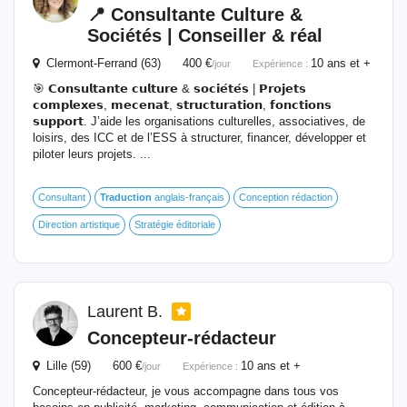
📍 Consultante Culture &
Sociétés | Conseiller & réal
Clermont-Ferrand (63) 400 €
10 ans et +
/jour
Expérience :
🎯 𝗖𝗼𝗻𝘀𝘂𝗹𝘁𝗮𝗻𝘁𝗲 𝗰𝘂𝗹𝘁𝘂𝗿𝗲 & 𝘀𝗼𝗰𝗶𝗲́𝘁𝗲́𝘀 | 𝗣𝗿𝗼𝗷𝗲𝘁𝘀
𝗰𝗼𝗺𝗽𝗹𝗲𝘅𝗲𝘀, 𝗺𝗲𝗰𝗲𝗻𝗮𝘁, 𝘀𝘁𝗿𝘂𝗰𝘁𝘂𝗿𝗮𝘁𝗶𝗼𝗻, 𝗳𝗼𝗻𝗰𝘁𝗶𝗼𝗻𝘀
𝘀𝘂𝗽𝗽𝗼𝗿𝘁. J’aide les organisations culturelles, associatives, de
loisirs, des ICC et de l’ESS à structurer, financer, développer et
piloter leurs projets. ...
Consultant
Traduction
anglais-français
Conception rédaction
Direction artistique
Stratégie éditoriale
Laurent B.
Concepteur-rédacteur
Lille (59) 600 €
10 ans et +
/jour
Expérience :
Concepteur-rédacteur, je vous accompagne dans tous vos