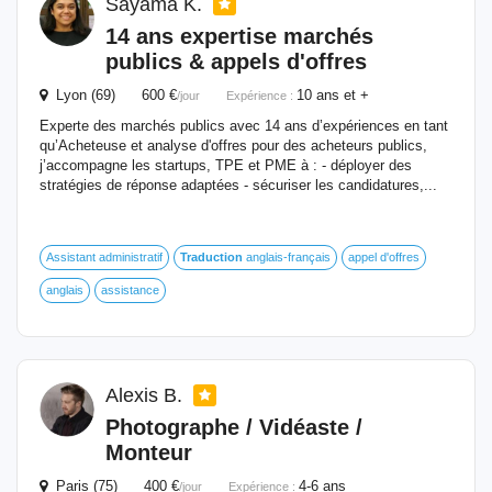
Sayama K.
14 ans expertise marchés
publics & appels d'offres
Lyon (69) 600 €
10 ans et +
/jour
Expérience :
Experte des marchés publics avec 14 ans d’expériences en tant
qu’Acheteuse et analyse d'offres pour des acheteurs publics,
j’accompagne les startups, TPE et PME à : - déployer des
stratégies de réponse adaptées - sécuriser les candidatures,...
Assistant administratif
Traduction
anglais-français
appel d'offres
anglais
assistance
Alexis B.
Photographe / Vidéaste /
Monteur
Paris (75) 400 €
4-6 ans
/jour
Expérience :