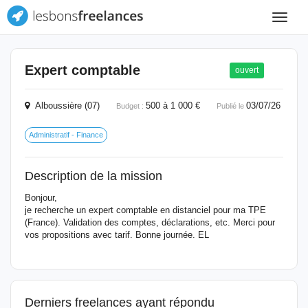
Toggle
navigat
Expert comptable
ouvert
Alboussière (07)
500 à 1 000 €
03/07/26
Budget :
Publié le
Administratif - Finance
Description de la mission
Bonjour,
je recherche un expert comptable en distanciel pour ma TPE
(France). Validation des comptes, déclarations, etc. Merci pour
vos propositions avec tarif. Bonne journée. EL
Derniers freelances ayant répondu