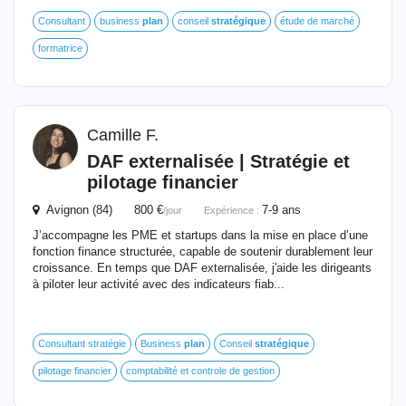
Consultant
business
plan
conseil
stratégique
étude de marché
formatrice
Camille F.
DAF externalisée | Stratégie et
pilotage financier
Avignon (84) 800 €
7-9 ans
/jour
Expérience :
J’accompagne les PME et startups dans la mise en place d’une
fonction finance structurée, capable de soutenir durablement leur
croissance. En temps que DAF externalisée, j'aide les dirigeants
à piloter leur activité avec des indicateurs fiab...
Consultant stratégie
Business
plan
Conseil
stratégique
pilotage financier
comptabilité et controle de gestion