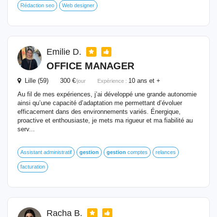
Rédaction seo
Web designer
Emilie D.
OFFICE MANAGER
Lille (59) 300 €
10 ans et +
/jour
Expérience :
Au fil de mes expériences, j’ai développé une grande autonomie
ainsi qu’une capacité d’adaptation me permettant d’évoluer
efficacement dans des environnements variés. Énergique,
proactive et enthousiaste, je mets ma rigueur et ma fiabilité au
serv...
Assistant administratif
gestion
gestion
comptes
relances
facturation
Racha B.