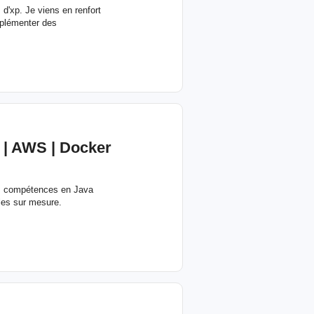
d'xp. Je viens en renfort
mplémenter des
 |
AWS
| Docker
es compétences en Java
ales sur mesure.