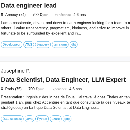
Data engineer lead
Annecy (74) 700 €
4-6 ans
/jour
Expérience :
I am a passionate, driven, and down to earth engineer looking for a team to 
others. I value transparency, pragmatism, kindness, and strive to improve in 
fortunate to be surrounded by excellent and in...
Développeur
AWS
bigquery
terraform
dbt
Josephine P.
Data Scientist, Data Engineer, LLM Expert
Paris (75) 700 €
4-6 ans
/jour
Expérience :
Présentation : Ingénieur des Mines de Douai, j'ai travaillé chez Thales en tan
pendant 1 an, puis chez Accenture en tant que consultante (à des niveaux
stratégiques) en tant que Data Scientist et Data Enginee...
Data scientist
aws
Python
azure
gcp