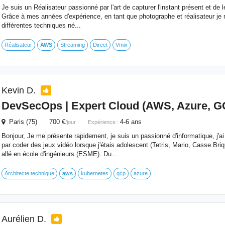
Je suis un Réalisateur passionné par l'art de capturer l'instant présent et de l
Grâce à mes années d'expérience, en tant que photographe et réalisateur je m
différentes techniques né...
Réalisateur
AWS
Streaming
Direct
Vmix
Kevin D.
DevSecOps | Expert Cloud (
AWS
, Azure, G
Paris (75) 700 €
4-6 ans
/jour
Expérience :
Bonjour, Je me présente rapidement, je suis un passionné d'informatique, j'
par coder des jeux vidéo lorsque j'étais adolescent (Tetris, Mario, Casse Briqu
allé en école d'ingénieurs (ESME). Du...
Architecte technique
aws
kubernetes
gcp
azure
Aurélien D.