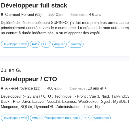
Développeur full stack
Clermont-Ferrand (63) 350 €
4-6 ans
/jour
Expérience :
Diplômé de l’école supérieure SUPINFO, j’ai fait mes premières armes au se
principalement orientées vers le e-commerce. La création de mon auto-entrepr
un contrat à durée indéterminée, a su m’apporter des expéri...
Développeur web
AWS
PHP
Angular
Symfony
Julien G.
Développeur / CTO
Aix-en-Provence (13) 400 €
10 ans et +
/jour
Expérience :
Développeur (+ 25 ans) / CTO : Technique : - Front : Vue 3, Nuxt, TailwindCS
Back : Php, Java, Laravel, NodeJS, Express, WebSocket - Sgbd : MySQL,
Mongoose, SQLite, DynamoDB - Administration : Linux, Ng...
Développeur web
aws
Développement front-end
PHP
Wordpress