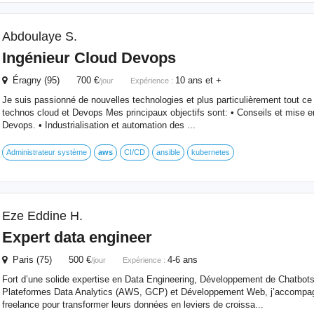
Abdoulaye S.
Ingénieur Cloud Devops
Éragny (95) 700 €
10 ans et +
/jour
Expérience :
Je suis passionné de nouvelles technologies et plus particulièrement tout ce
technos cloud et Devops Mes principaux objectifs sont: • Conseils et mise en
Devops. • Industrialisation et automation des ...
Administrateur système
aws
CI/CD
ansible
kubernetes
Eze Eddine H.
Expert data engineer
Paris (75) 500 €
4-6 ans
/jour
Expérience :
Fort d’une solide expertise en Data Engineering, Développement de Chatbot
Plateformes Data Analytics (AWS, GCP) et Développement Web, j’accompagn
freelance pour transformer leurs données en leviers de croissa...