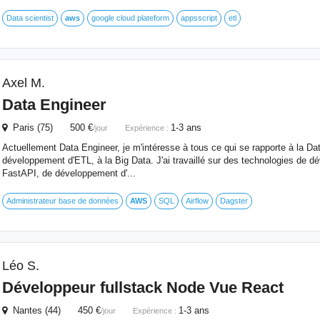
Data scientist
aws
google cloud plateform
appsscript
etl
Axel M.
Data Engineer
Paris (75) 500 €
1-3 ans
/jour
Expérience :
Actuellement Data Engineer, je m'intéresse à tous ce qui se rapporte à la Dat
développement d'ETL, à la Big Data. J'ai travaillé sur des technologies de
FastAPI, de développement d'...
Administrateur base de données
AWS
SQL
Airflow
Dagster
Léo S.
Développeur fullstack Node Vue React
Nantes (44) 450 €
1-3 ans
/jour
Expérience :