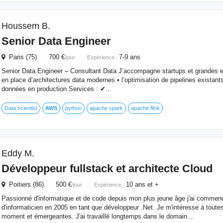
Houssem B.
Senior Data Engineer
Paris (75) 700 €
7-9 ans
/jour
Expérience :
Senior Data Engineer – Consultant Data J’accompagne startups et grandes en
en place d’architectures data modernes • l’optimisation de pipelines existants 
données en production Services : ✔...
Data scientist
AWS
python
apache spark
apache flink
Eddy M.
Développeur fullstack et architecte Cloud
Poitiers (86) 500 €
10 ans et +
/jour
Expérience :
Passionné d'informatique et de code depuis mon plus jeune âge j'ai commen
d'informaticien en 2005 en tant que développeur .Net. Je m'intéresse à toute
moment et émergeantes. J'ai travaillé longtemps dans le domain...