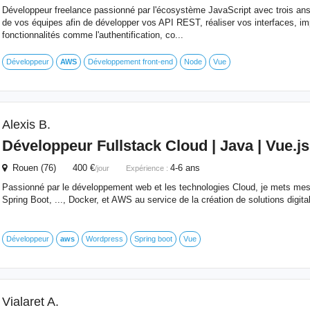
Développeur freelance passionné par l'écosystème JavaScript avec trois ans 
de vos équipes afin de développer vos API REST, réaliser vos interfaces, i
fonctionnalités comme l'authentification, co...
Développeur
AWS
Développement front-end
Node
Vue
Alexis B.
Développeur Fullstack Cloud | Java | Vue.js
Rouen (76) 400 €
4-6 ans
/jour
Expérience :
Passionné par le développement web et les technologies Cloud, je mets m
Spring Boot, ..., Docker, et AWS au service de la création de solutions digit
Développeur
aws
Wordpress
Spring boot
Vue
Vialaret A.