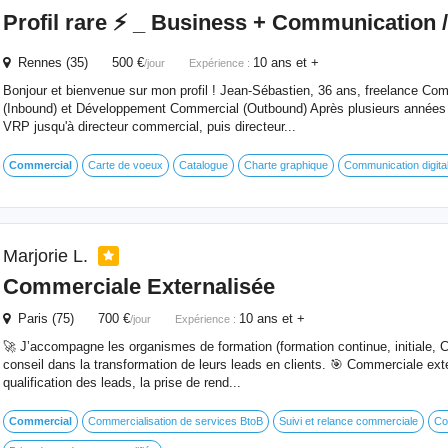
Profil rare ⚡️ _ Business + Communication 
Rennes (35) 500 €
10 ans et +
/jour
Expérience :
Bonjour et bienvenue sur mon profil ! Jean-Sébastien, 36 ans, freelance Co
(Inbound) et Développement Commercial (Outbound) Après plusieurs années 
VRP jusqu'à directeur commercial, puis directeur...
Commercial
Carte de voeux
Catalogue
Charte graphique
Communication digita
Marjorie L.
Commerciale Externalisée
Paris (75) 700 €
10 ans et +
/jour
Expérience :
🚀 J’accompagne les organismes de formation (formation continue, initiale, C
conseil dans la transformation de leurs leads en clients. 🎯 Commerciale exter
qualification des leads, la prise de rend...
Commercial
Commercialisation de services BtoB
Suivi et relance commerciale
Co