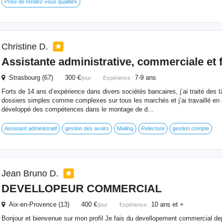
Prise de rendez-vous qualifiés
Christine D.
Assistante administrative, commerciale et 
Strasbourg (67) 300 €
7-9 ans
/jour
Expérience :
Forts de 14 ans d’expérience dans divers sociétés bancaires, j’ai traité des 
dossiers simples comme complexes sur tous les marchés et j’ai travaillé en a
développé des compétences dans le montage de d...
Assistant administratif
gestion des avoirs
Mailing
Relecture
gestion compte
Jean Bruno D.
DEVELLOPEUR
COMMERCIAL
Aix-en-Provence (13) 400 €
10 ans et +
/jour
Expérience :
Bonjour et bienvenue sur mon profil Je fais du devellopement commercial de