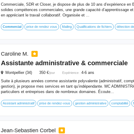
Commerciale, SDR et Closer, je dispose de plus de 10 ans d’expérience en B
solides compétences commerciales, une grande capacité d’apprentissage et 
en appréciant le travail collaboratif. Organisée et ...
Commercial
prise de rendez vous
Mailing
Qualifications de fichiers
détection de
Caroline M.
Assistante administrative & commerciale
Montpellier (34) 350 €
4-6 ans
/jour
Expérience :
Suite à plusieurs années comme assistante polyvalente (administratif, compt
gestion), je propose mes services en tant qu’indépendante. MC ADMINIST
particuliers et entreprises dans de nombreux domaines. Écoute...
Assistant administratif
prise de rendez-vous
gestion administrative
comptabilité
Jean-Sebastien Corbel