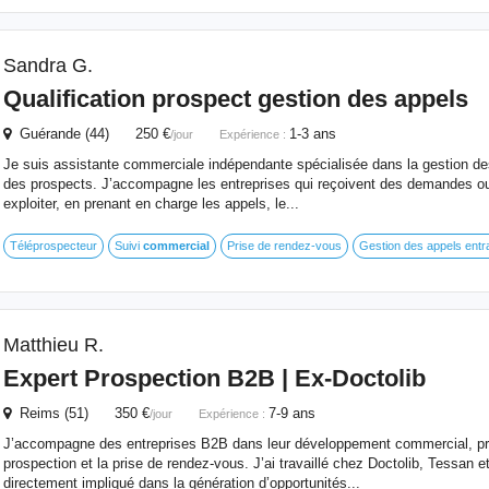
Sandra G.
Qualification prospect gestion des appels
Guérande (44) 250 €
1-3 ans
/jour
Expérience :
Je suis assistante commerciale indépendante spécialisée dans la gestion des 
des prospects. J’accompagne les entreprises qui reçoivent des demandes ou 
exploiter, en prenant en charge les appels, le...
Téléprospecteur
Suivi
commercial
Prise de rendez-vous
Gestion des appels entr
Matthieu R.
Expert Prospection B2B | Ex-Doctolib
Reims (51) 350 €
7-9 ans
/jour
Expérience :
J’accompagne des entreprises B2B dans leur développement commercial, pri
prospection et la prise de rendez-vous. J’ai travaillé chez Doctolib, Tessan e
directement impliqué dans la génération d’opportunités...