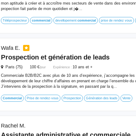
mon aptitude à créer et à accroître mes secteurs de vente dans des environ
propection fait partie de mon quotidien et j�...
Téléprospecteur
commercial
devellopement
commercial
prise de rendez vous
Wafa E.
Prospection et génération de leads
Paris (75) 100 €
10 ans et +
/jour
Expérience :
Commerciale B2B/B2C avec plus de 10 ans d’expérience, j’accompagne les e
développement de leur chiffre d’affaires en prenant en charge l’ensemble du 
J’interviens de la prospection à la signature, en passant par la q...
Commercial
Prise de rendez-vous
Prospection
Génération des leads
Vente
Rachel M.
Assistante administrative et commerciale