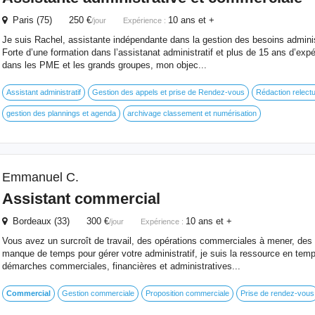
Paris (75) 250 €
10 ans et +
/jour
Expérience :
Je suis Rachel, assistante indépendante dans la gestion des besoins adminis
Forte d’une formation dans l’assistanat administratif et plus de 15 ans d’exp
dans les PME et les grands groupes, mon objec...
Assistant administratif
Gestion des appels et prise de Rendez-vous
Rédaction relect
gestion des plannings et agenda
archivage classement et numérisation
Emmanuel C.
Assistant
commercial
Bordeaux (33) 300 €
10 ans et +
/jour
Expérience :
Vous avez un surcroît de travail, des opérations commerciales à mener, des 
manque de temps pour gérer votre administratif, je suis la ressource en tem
démarches commerciales, financières et administratives...
Commercial
Gestion commerciale
Proposition commerciale
Prise de rendez-vous