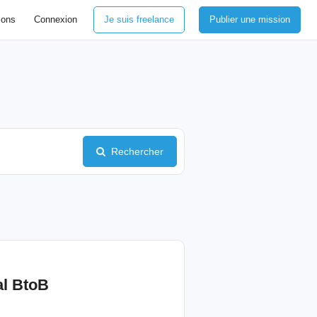
ions
Connexion
Je suis freelance
Publier une mission
Rechercher
l
BtoB