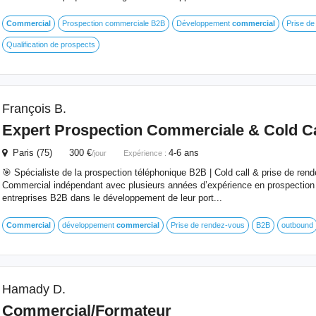
Commercial
Prospection commerciale B2B
Développement
commercial
Prise de
Qualification de prospects
François B.
Expert Prospection Commerciale & Cold C
Paris (75) 300 €
4-6 ans
/jour
Expérience :
🎯 Spécialiste de la prospection téléphonique B2B | Cold call & prise de rend
Commercial indépendant avec plusieurs années d’expérience en prospection 
entreprises B2B dans le développement de leur port...
Commercial
développement
commercial
Prise de rendez-vous
B2B
outbound
Hamady D.
Commercial
/Formateur