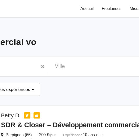
Accueil
Freelances
Miss
rcial vo
les expériences
Betty D.
SDR & Closer – Développement
commercia
Perpignan (66) 200 €
10 ans et +
/jour
Expérience :