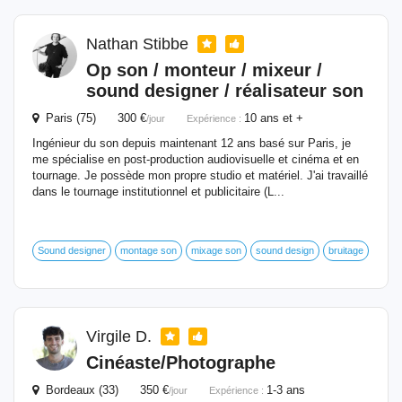
Nathan Stibbe
Op son / monteur / mixeur /
sound designer / réalisateur son
Paris (75) 300 €
10 ans et +
/jour
Expérience :
Ingénieur du son depuis maintenant 12 ans basé sur Paris, je
me spécialise en post-production audiovisuelle et cinéma et en
tournage. Je possède mon propre studio et matériel. J'ai travaillé
dans le tournage institutionnel et publicitaire (L...
Sound designer
montage son
mixage son
sound design
bruitage
Virgile D.
Cinéaste/Photographe
Bordeaux (33) 350 €
1-3 ans
/jour
Expérience :