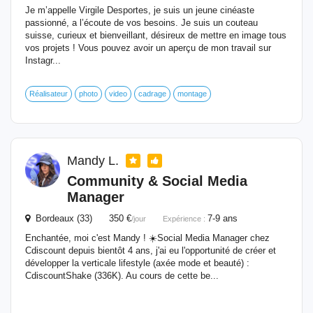
Je m’appelle Virgile Desportes, je suis un jeune cinéaste
passionné, a l’écoute de vos besoins. Je suis un couteau
suisse, curieux et bienveillant, désireux de mettre en image tous
vos projets ! Vous pouvez avoir un aperçu de mon travail sur
Instagr...
Réalisateur
photo
video
cadrage
montage
Mandy L.
Community & Social Media
Manager
Bordeaux (33) 350 €
7-9 ans
/jour
Expérience :
Enchantée, moi c'est Mandy ! ☀️​ Social Media Manager chez
Cdiscount depuis bientôt 4 ans, j'ai eu l'opportunité de créer et
développer la verticale lifestyle (axée mode et beauté) :
CdiscountShake (336K). Au cours de cette be...