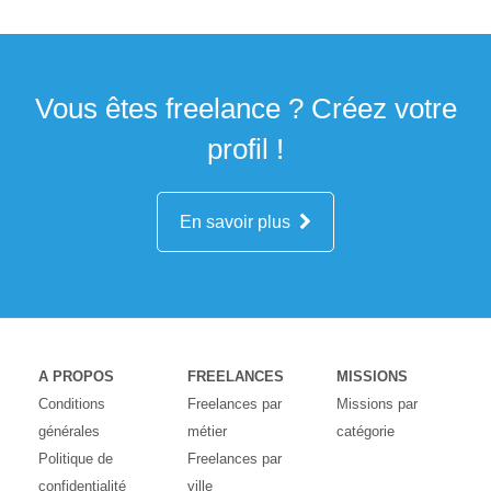
Vous êtes freelance ? Créez votre
profil !
En savoir plus
A PROPOS
FREELANCES
MISSIONS
Conditions
Freelances par
Missions par
générales
métier
catégorie
Politique de
Freelances par
confidentialité
ville