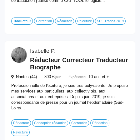
de traduction j'utilise comme CAT TOOL le logicie...
Traducteur
Correction
Rédaction
Relecture
SDL Trados 2019
Isabelle P.
Rédacteur Correcteur
Traducteur
Biographe
Nantes (44) 300 €
10 ans et +
/jour
Expérience :
Professionnelle de l'écriture, je suis très polyvalente. Je propose
mes services aux particuliers, aux collectivités, aux
associations et aux entreprises. Depuis juin 2019, je suis
correspondante de presse pour un journal hebdomadaire (Sud-
Loire/...
Rédacteur
Conception rédaction
Correction
Rédaction
Relecture