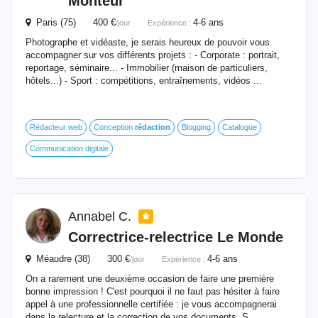
Monteur
Paris (75) 400 €
4-6 ans
/jour
Expérience :
Photographe et vidéaste, je serais heureux de pouvoir vous
accompagner sur vos différents projets : - Corporate : portrait,
reportage, séminaire... - Immobilier (maison de particuliers,
hôtels...) - Sport : compétitions, entraînements, vidéos ...
Rédacteur web
Conception
rédaction
Blogging
Catalogue
Communication digitale
Annabel C.
Correctrice-relectrice Le Monde
Méaudre (38) 300 €
4-6 ans
/jour
Expérience :
On a rarement une deuxième occasion de faire une première
bonne impression ! C'est pourquoi il ne faut pas hésiter à faire
appel à une professionnelle certifiée : je vous accompagnerai
dans la relecture et la correction de vos documents. S...