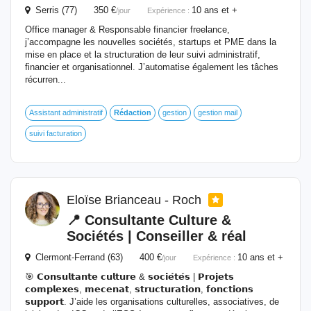
Serris (77) 350 €
10 ans et +
/jour
Expérience :
Office manager & Responsable financier freelance,
j’accompagne les nouvelles sociétés, startups et PME dans la
mise en place et la structuration de leur suivi administratif,
financier et organisationnel. J’automatise également les tâches
récurren...
Assistant administratif
Rédaction
gestion
gestion mail
suivi facturation
Eloïse Brianceau - Roch
📍 Consultante Culture &
Sociétés | Conseiller & réal
Clermont-Ferrand (63) 400 €
10 ans et +
/jour
Expérience :
🎯 𝗖𝗼𝗻𝘀𝘂𝗹𝘁𝗮𝗻𝘁𝗲 𝗰𝘂𝗹𝘁𝘂𝗿𝗲 & 𝘀𝗼𝗰𝗶𝗲́𝘁𝗲́𝘀 | 𝗣𝗿𝗼𝗷𝗲𝘁𝘀
𝗰𝗼𝗺𝗽𝗹𝗲𝘅𝗲𝘀, 𝗺𝗲𝗰𝗲𝗻𝗮𝘁, 𝘀𝘁𝗿𝘂𝗰𝘁𝘂𝗿𝗮𝘁𝗶𝗼𝗻, 𝗳𝗼𝗻𝗰𝘁𝗶𝗼𝗻𝘀
𝘀𝘂𝗽𝗽𝗼𝗿𝘁. J’aide les organisations culturelles, associatives, de