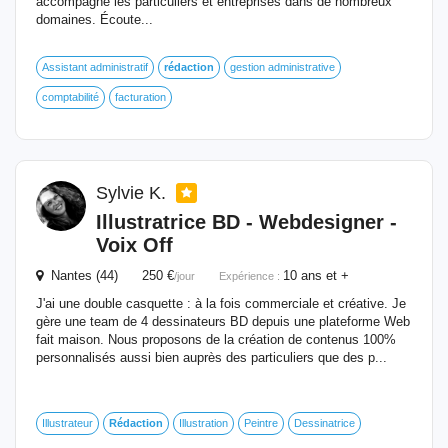
accompagne les particuliers et entreprises dans de nombreux
domaines. Écoute...
Assistant administratif
rédaction
gestion administrative
comptabilité
facturation
Sylvie K.
Illustratrice BD - Webdesigner -
Voix Off
Nantes (44) 250 €
10 ans et +
/jour
Expérience :
J'ai une double casquette : à la fois commerciale et créative. Je
gère une team de 4 dessinateurs BD depuis une plateforme Web
fait maison. Nous proposons de la création de contenus 100%
personnalisés aussi bien auprès des particuliers que des p...
Illustrateur
Rédaction
Illustration
Peintre
Dessinatrice