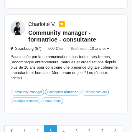
Charlotte V.
Community manager -
formatrice - consultante
Strasbourg (67) 600 €
10 ans et +
/jour
Expérience :
Passionnée par la communication sous toutes ses formes,
j'accompagne entrepreneurs, marques et organisations depuis
plus de 10 ans pour construire une présence digitale cohérente,
impactante et humaine. Mon terrain de jeu ? Les réseaux
sociau...
Community manager
Conception
rédaction
Création visuelle
Stratégie éditoriale
Social media
1
2
3
4
5
6
7
8