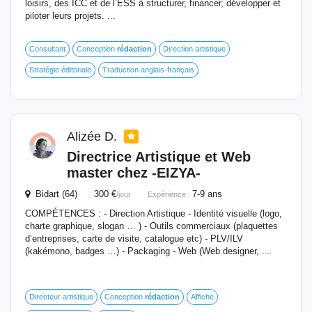
loisirs, des ICC et de l’ESS à structurer, financer, développer et
piloter leurs projets. ...
Consultant
Conception
rédaction
Direction artistique
Stratégie éditoriale
Traduction anglais-français
Alizée D.
Directrice Artistique et Web
master chez -EIZYA-
Bidart (64) 300 €
7-9 ans
/jour
Expérience :
COMPÉTENCES : - Direction Artistique - Identité visuelle (logo,
charte graphique, slogan … ) - Outils commerciaux (plaquettes
d’entreprises, carte de visite, catalogue etc) - PLV/ILV
(kakémono, badges …) - Packaging - Web (Web designer, ...
Directeur artistique
Conception
rédaction
Affiche