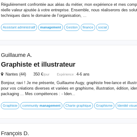
Régulièrement confrontée aux aléas du métier, mon expérience et mes comp
réelle valeur ajoutée à votre entreprise. Ensemble, nous réaliserons des solutio
techniques dans le domaine de l’organisation, ...
Assistant administratif
management
Gestion
finance
social
Guillaume A.
Graphiste et illustrateur
Nantes (44) 350 €
4-6 ans
/jour
Expérience :
Bonjour, ravi ! Je me présente, Guillaume Augy, graphiste free-lance et illust
pour vos créations diverses et variées en graphisme, illustration, édition, id
packaging ... Mes compétences : - Iden...
Graphiste
community
management
Charte graphique
Graphisme
Identité visue
François D.