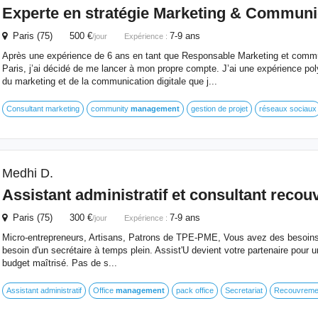
Experte en stratégie Marketing & Communi
Paris (75) 500 €
7-9 ans
/jour
Expérience :
Après une expérience de 6 ans en tant que Responsable Marketing et commu
Paris, j’ai décidé de me lancer à mon propre compte. J’ai une expérience po
du marketing et de la communication digitale que j...
Consultant marketing
community
management
gestion de projet
réseaux sociaux
Medhi D.
Assistant administratif et consultant reco
Paris (75) 300 €
7-9 ans
/jour
Expérience :
Micro-entrepreneurs, Artisans, Patrons de TPE-PME, Vous avez des besoins 
besoin d'un secrétaire à temps plein. Assist'U devient votre partenaire pour u
budget maîtrisé. Pas de s...
Assistant administratif
Office
management
pack office
Secretariat
Recouvreme