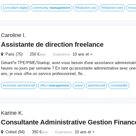
Consultant digital
community
management
Rédaction seo
Rédaction web
rése
Caroline I.
Assistante de direction freelance
Paris (75) 250 €
10 ans et +
/jour
Expérience :
Gérant*e TPE/PME/Startup, avez-vous besoin d'une assistance administrati
heures ou jours par semaine ? En tant qu’assistante administrative avec une
ans, je vous offre un service professionnel, fle...
Assistant administratif
office
management
suivis
administratif
comptabilité
Karine K.
Consultante Administrative Gestion Finance
Créteil (94) 350 €
10 ans et +
/jour
Expérience :