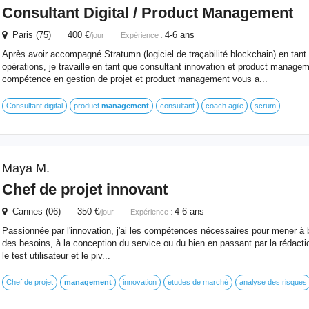
Consultant Digital / Product
Management
Paris (75) 400 €
4-6 ans
/jour
Expérience :
Après avoir accompagné Stratumn (logiciel de traçabilité blockchain) en tant
opérations, je travaille en tant que consultant innovation et product manage
compétence en gestion de projet et product management vous a...
Consultant digital
product
management
consultant
coach agile
scrum
Maya M.
Chef de projet innovant
Cannes (06) 350 €
4-6 ans
/jour
Expérience :
Passionnée par l'innovation, j'ai les compétences nécessaires pour mener à b
des besoins, à la conception du service ou du bien en passant par la rédacti
le test utilisateur et le piv...
Chef de projet
management
innovation
etudes de marché
analyse des risques