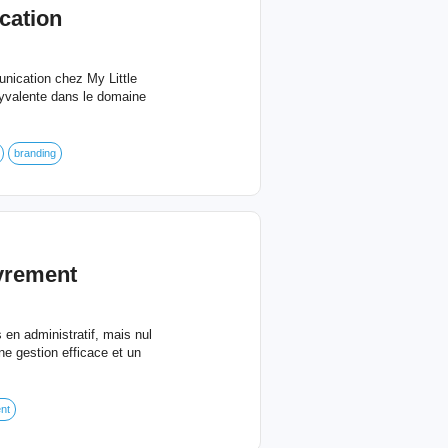
cation
nication chez My Little
lyvalente dans le domaine
branding
uvrement
en administratif, mais nul
ne gestion efficace et un
nt