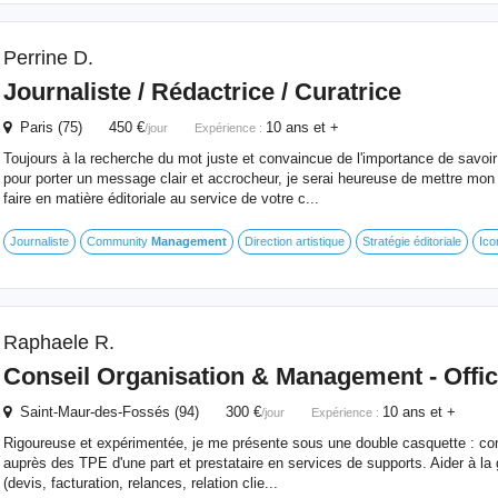
Perrine D.
Journaliste / Rédactrice / Curatrice
Paris (75) 450 €
10 ans et +
/jour
Expérience :
Toujours à la recherche du mot juste et convaincue de l'importance de savoir
pour porter un message clair et accrocheur, je serai heureuse de mettre mon
faire en matière éditoriale au service de votre c...
Journaliste
Community
Management
Direction artistique
Stratégie éditoriale
Ico
Raphaele R.
Conseil Organisation &
Management
- Offi
Saint-Maur-des-Fossés (94) 300 €
10 ans et +
/jour
Expérience :
Rigoureuse et expérimentée, je me présente sous une double casquette : con
auprès des TPE d'une part et prestataire en services de supports. Aider à 
(devis, facturation, relances, relation clie...