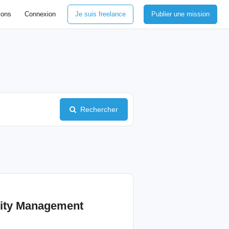
ions
Connexion
Je suis freelance
Publier une mission
Rechercher
ity
Management