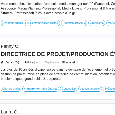
Vous recherchez l'expertise d'un social media manager certifié (Facebook Cert
Associate, Media Planning Professional, Media Buying Professional & Faceb
Strategy Professional) ? Vous avez besoin d'un gr...
Directeur artistique
Communication digitale
Direction artistique
Graphisme
Marke
Fanny C.
DIRECTRICE DE PROJET/PRODUCTION 
Paris (75) 600 €
10 ans et +
/jour
Expérience :
J'ai plus de 10 années d’expériences dans le domaine de l’évènementiel présent
gestion de projet, mise en place de stratégies de communication, organisat
problématiques grand public & corporate. ...
Chef de projet
management
des équipes
Conception
gestion de projet
Evènem
Laura G.