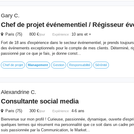
Gary C.
Chef de projet événementiel / Régisseur é
Paris (75) 800 €
10 ans et +
/jour
Expérience :
Fort de 18 ans d'expérience dans le secteur événementiel, je prends toujours a
des événements exceptionnels pour le compte de mes clients. Déterminé, rig
passionné par ce que je fais, je donne const...
Chef de projet
Management
Gestion
Responsabilité
Sérénité
Alexandrine C.
Consultante social media
Paris (75) 300 €
4-6 ans
/jour
Expérience :
Bienvenue sur mon profil ! Curieuse, passionnée, dynamique, ouverte d'esprit,
quelques termes qui résument ma personnalité que ce soit dans un cadre pri
suis passionnée par la Communication, le Market...