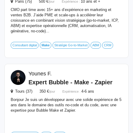
Paris (75) 500 €
10 ans et +
/jour
Expérience :
CMO part time avec 15+ ans d’expérience en marketing et
ventes B2B. J’aide PME et scale-ups à accélérer leur
croissance en combinant vision stratégique (go-to-market, ICP,
ABM) et expertise opérationnelle (CRM, automatisation, IA
générative, no-code)...
Consultant digital
Make
Stratégie Go-to-Market
ABM
CRM
Younes F.
Expert Bubble -
Make
- Zapier
Tours (37) 350 €
4-6 ans
/jour
Expérience :
Bonjour Je suis un développeur avec une solide expérience de 5
ans dans le domaine des outils no-code et du code, avec une
expertise pour Bubble Make et Zapier.