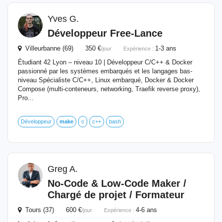
Yves G.
Développeur Free-Lance
Villeurbanne (69) 350 €
1-3 ans
/jour
Expérience :
Étudiant 42 Lyon – niveau 10 | Développeur C/C++ & Docker
passionné par les systèmes embarqués et les langages bas-
niveau Spécialiste C/C++, Linux embarqué, Docker & Docker
Compose (multi-conteneurs, networking, Traefik reverse proxy),
Pro...
Développeur
make
c
c++
bash
Greg A.
No-Code & Low-Code Maker /
Chargé de projet / Formateur
Tours (37) 600 €
4-6 ans
/jour
Expérience :