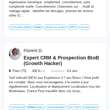
organisation numérique, simplement, concrètement, sans
complexité inutile. Concrètement, j’interviens sur : - Audit et
cadrage rapide : identifier les blocages, prioriser les actions
utiles (C...
Consultant digital
make
gestion de projet
AMOA
Scrum
Florent D.
Expert CRM & Prospection BtoB
(Growth Hacker)
Paris (75) 400 €
4-6 ans
/jour
Expérience :
Tarif indicatif 400 €/ jour Expérience 3-7 ans Bravo ! Votre profil
est complet. Nous vous encourageons à le mettre à jour
régulièrement. Localisation et déplacement Localisation Issy-les-
Moulineaux, France Peut travailler dans vos locau...
Commercial
Make
/Zapier
Automatisation
No-Code
Intégrations