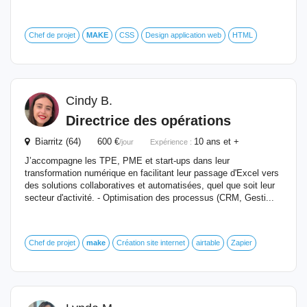
Chef de projet
MAKE
CSS
Design application web
HTML
Cindy B.
Directrice des opérations
Biarritz (64) 600 €
10 ans et +
/jour
Expérience :
J’accompagne les TPE, PME et start-ups dans leur
transformation numérique en facilitant leur passage d'Excel vers
des solutions collaboratives et automatisées, quel que soit leur
secteur d'activité. - Optimisation des processus (CRM, Gesti...
Chef de projet
make
Création site internet
airtable
Zapier