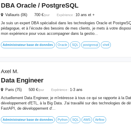
DBA Oracle / PostgreSQL
Vallauris (06) 700 €
10 ans et +
/jour
Expérience :
Je suis un expert DBA spécialisé dans les technologies Oracle et PostgreS
pédagogue, et à l’écoute des besoins de mes clients, je mets à votre dispo
mon expérience pour vous accompagner dans la gestio...
Administrateur
base
de
données
Oracle
SQL
postgresql
shell
Axel M.
Data Engineer
Paris (75) 500 €
1-3 ans
/jour
Expérience :
Actuellement Data Engineer, je m'intéresse à tous ce qui se rapporte à la Dat
développement d'ETL, à la Big Data. J'ai travaillé sur des technologies de
FastAPI, de développement d'...
Administrateur
base
de
données
Python
SQL
AWS
Airflow