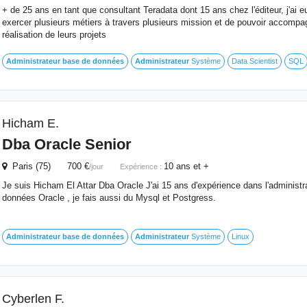
+ de 25 ans en tant que consultant Teradata dont 15 ans chez l'éditeur, j'ai 
exercer plusieurs métiers à travers plusieurs mission et de pouvoir accompag
réalisation de leurs projets
Administrateur
base
de
données
Administrateur
Système
Data Scientist
SQL
Hicham E.
Dba Oracle Senior
Paris (75) 700 €
10 ans et +
/jour
Expérience :
Je suis Hicham El Attar Dba Oracle J'ai 15 ans d'expérience dans l'administ
données Oracle , je fais aussi du Mysql et Postgress.
Administrateur
base
de
données
Administrateur
Système
Linux
Cyberlen F.