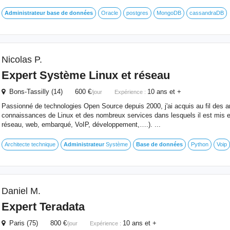
Administrateur
base
de
données
Oracle
postgres
MongoDB
cassandraDB
Nicolas P.
Expert Système Linux et réseau
Bons-Tassilly (14) 600 €
10 ans et +
/jour
Expérience :
Passionné de technologies Open Source depuis 2000, j'ai acquis au fil des
connaissances de Linux et des nombreux services dans lesquels il est mis en
réseau, web, embarqué, VoIP, développement,….). ...
Architecte technique
Administrateur
Système
Base
de
données
Python
Voip
Daniel M.
Expert Teradata
Paris (75) 800 €
10 ans et +
/jour
Expérience :