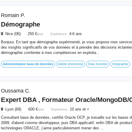
Romain P.
Démographe
Nice (06) 250 €
4-6 ans
/jour
Expérience :
Bonjour, En tant que démographe expérimenté, je vous propose mes services 
des insights significatifs de vos données et à prendre des décisions éclairée
démographie combinée à mes compétences en exploita...
Administrateur
base
de
données
Adobe photoshop
Data Scientist
Infographie
Oussama C.
Expert DBA , Formateur Oracle/MongoDB
Lyon (69) 600 €
10 ans et +
/jour
Expérience :
Consultant base de données, certifié Oracle OCP, je travaille sur les bases
2009, d'abord comme développeur, puis DBA applicatif, enfin DBA de produc
technologies ORACLE, j’aime particulièrement mener des ...