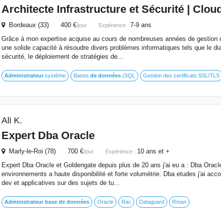
Architecte Infrastructure et Sécurité | Clo
Bordeaux (33) 400 €
7-9 ans
/jour
Expérience :
Grâce à mon expertise acquise au cours de nombreuses années de gestion du 
une solide capacité à résoudre divers problèmes informatiques tels que le diag
sécurité, le déploiement de stratégies de...
Administrateur
système
Bases
de
données
(SQL
Gestion des certificats SSL/TLS
Ali K.
Expert Dba Oracle
Marly-le-Roi (78) 700 €
10 ans et +
/jour
Expérience :
Expert Dba Oracle et Goldengate depuis plus de 20 ans j'ai eu a : Dba Oracl
environnements a haute disponibilité et forte volumétrie. Dba etudes j'ai a
dev et applicatives sur des sujets de tu...
Administrateur
base
de
données
Oracle
Rac
Dataguard
Rman