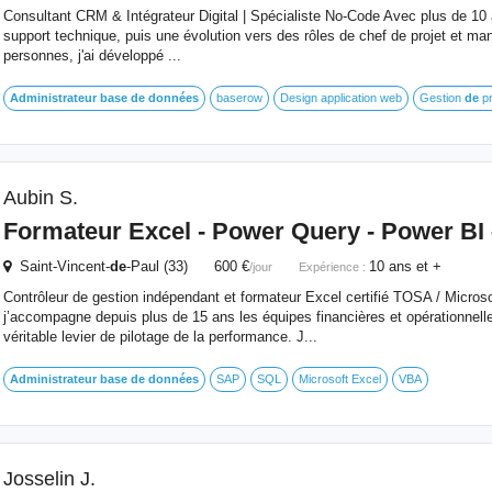
Consultant CRM & Intégrateur Digital | Spécialiste No-Code Avec plus de 10
support technique, puis une évolution vers des rôles de chef de projet et ma
personnes, j'ai développé ...
Administrateur
base
de
données
baserow
Design application web
Gestion
de
pr
Aubin S.
Formateur Excel - Power Query - Power BI 
Saint-Vincent-
de
-Paul (33) 600 €
10 ans et +
/jour
Expérience :
Contrôleur de gestion indépendant et formateur Excel certifié TOSA / Microso
j’accompagne depuis plus de 15 ans les équipes financières et opérationnell
véritable levier de pilotage de la performance. J...
Administrateur
base
de
données
SAP
SQL
Microsoft Excel
VBA
Josselin J.