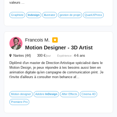
valeurs ...
Graphiste
Indesign
illustrator
gestion de projet
QuarkXPress
Francois M.
Motion Designer - 3D Artist
Nantes (44) 300 €
4-6 ans
/jour
Expérience :
Diplômé d'un master de Direction Artistique spécialisé dans le
Motion Design, je peux répondre à tes besoins aussi bien en
animation digitale qu'en campagne de communication print. Je
t'invite d'ailleurs à consulter mon behance af...
Motion designer
Adobre
InDesign
After Effects
Cinema 4D
Premiere Pro