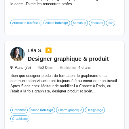
la carte. J'aime les rencontres profes...
Architecte d'intérieur
Adobe
Indesign
Sketchup
Enscape
plan
Léa S.
Designer graphique & produit
Paris (75) 450 €
4-6 ans
/jour
Expérience :
Bien que designer produit de formation, le graphisme et la
communication visuelle ont toujours été au coeur de mon travail.
Après 5 ans chez l'éditeur de mobilier La Chance à Paris, où
j'était à la fois graphiste, designer produit et scén...
Graphiste
adobe
indesign
Charte graphique
Design logo
Graphisme