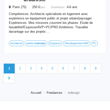
Paris (75) 250 €
4-6 ans
/jour
Expérience :
Compétences: Architecte spécialisée en logement avec
expérience en équipement public et projet urbain/paysager.
Expériences: Mes missions couvrent les phases: Etude de
faisabilité/Esquisse/AVP+PC/PRO Ambitions: Travailler
davantage sur des projets ...
Architecte
adobe
indesign
Esquisse
Développement AVP
PC
1
2
3
4
5
6
7
8
9
Accueil
Freelances
indesign