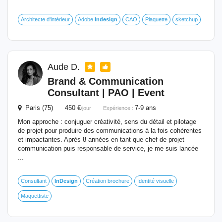
Architecte d'intérieur
Adobe
Indesign
CAO
Plaquette
sketchup
Aude D.
Brand & Communication
Consultant | PAO | Event
Paris (75) 450 €
7-9 ans
/jour
Expérience :
Mon approche : conjuguer créativité, sens du détail et pilotage
de projet pour produire des communications à la fois cohérentes
et impactantes. Après 8 années en tant que chef de projet
communication puis responsable de service, je me suis lancée
...
Consultant
InDesign
Création brochure
Identité visuelle
Maquettiste